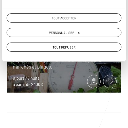
TOUT ACCEPTER
PERSONNALISER
Maurice Délices
TOUT REFUSER
Séjour handicap à Flic en Flac, entre jardins,
marchés et plages.
9 jours / 7 nuits
à partir de 2400€