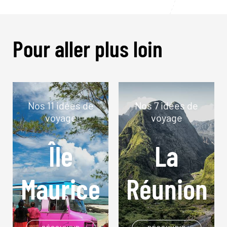
Pour aller plus loin
Nos 11 idées de
Nos 7 idées de
voyage
voyage
Île
La
Maurice
Réunion