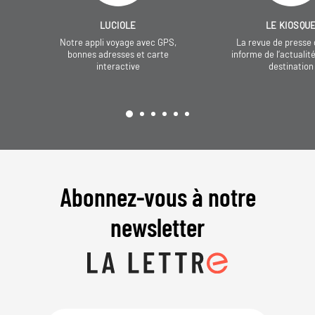
LUCIOLE
LE KIOSQU
Notre appli voyage avec GPS,
La revue de presse 
bonnes adresses et carte
informe de l’actualit
interactive
destination
Abonnez-vous à notre
newsletter