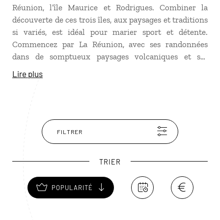
Réunion, l’île Maurice et Rodrigues. Combiner la
découverte de ces trois îles, aux paysages et traditions
si variés, est idéal pour marier sport et détente.
Commencez par La Réunion, avec ses randonnées
dans de somptueux paysages volcaniques et ses
charmants villages créoles. Envolez-vous ensuite vers
Lire plus
Rodrigues, un paradis sauvage où l’eau cristalline
invite à la baignade, puis terminez par l’Île Maurice,
pour profiter du farniente et du sourire chaleureux
des Mauriciens !
FILTRER
TRIER
POPULARITÉ