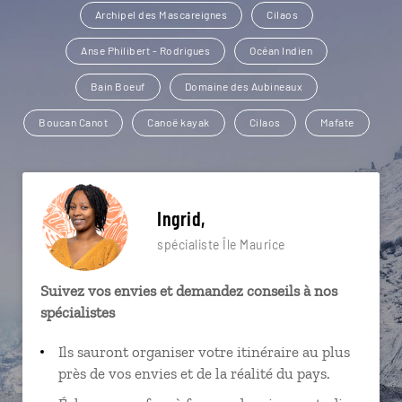
Archipel des Mascareignes
Cilaos
Anse Philibert - Rodrigues
Océan Indien
Bain Boeuf
Domaine des Aubineaux
Boucan Canot
Canoë kayak
Cilaos
Mafate
Ingrid,
spécialiste Île Maurice
Suivez vos envies et demandez conseils à nos
spécialistes
Ils sauront organiser votre itinéraire au plus
près de vos envies et de la réalité du pays.