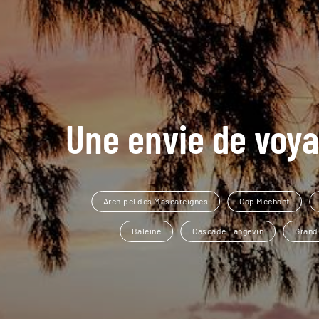
Une envie de voya
Archipel des Mascareignes
Cap Méchant
Baleine
Cascade Langevin
Grand