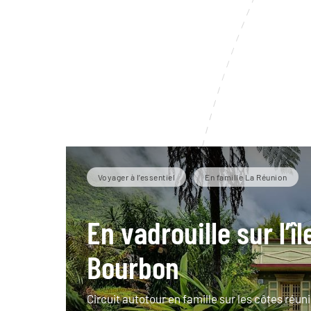
Voyager à l’essentiel
En famille La Réunion
En vadrouille sur l’îl
Bourbon
Circuit autotour en famille sur les côtes réun