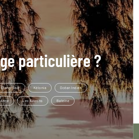
ge particulière ?
Étang-Salé
Kélonia
Océan Indien
 Anse
Les Avirons
Baleine