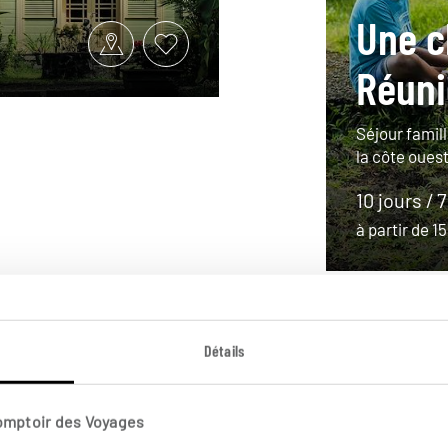
Une c
Réuni
Séjour famil
la côte oues
10 jours / 7
à partir de 
Détails
Comptoir des Voyages