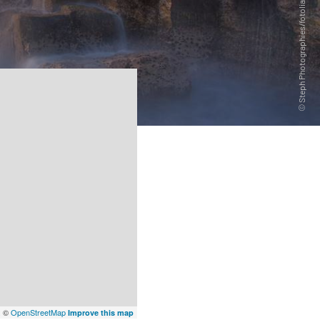
x
©
OpenStreetMap
Improve this map