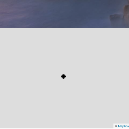
©
Mapbo