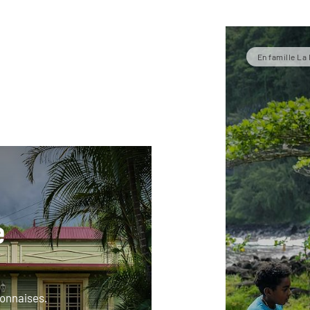
En famille La
e
ionnaises.