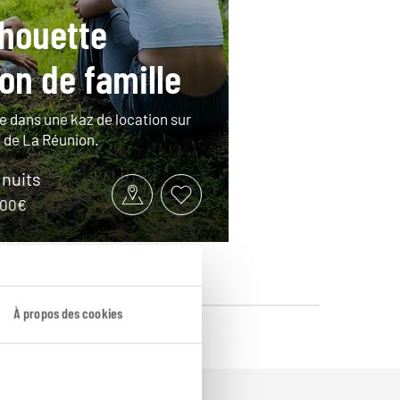
houette
on de famille
le dans une kaz de location sur
t de La Réunion.
 nuits
1500€
À propos des cookies