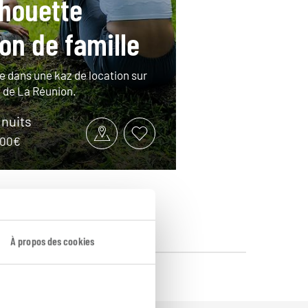
houette
on de famille
le dans une kaz de location sur
t de La Réunion.
 nuits
1500€
À propos des cookies