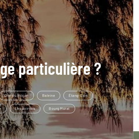
ge particulière ?
Cité du Volcan
Baleine
Étang-Salé
e
Les Avirons
Bourg Murat