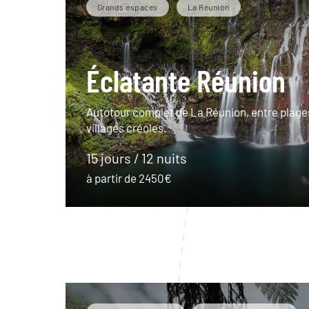
Grands espaces
La Réunion
Éclatante Réunion
Autotour complet de La Réunion, entre plages
villages créoles.
15 jours / 12 nuits
à partir de 2450€