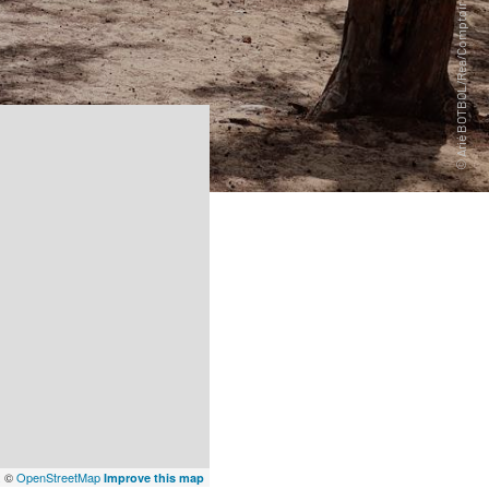
x
©
OpenStreetMap
Improve this map