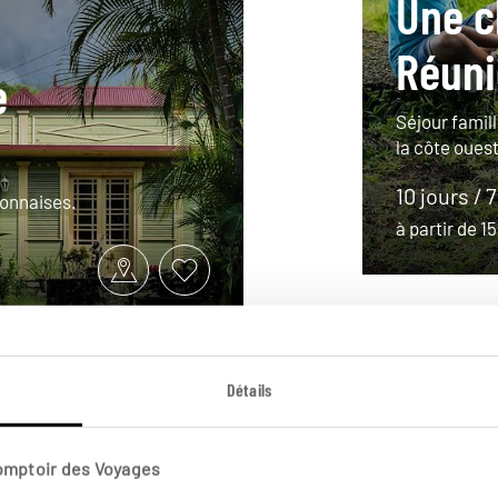
Une c
Réuni
e
Séjour famil
la côte oues
10 jours / 7
ionnaises.
à partir de 
Détails
Comptoir des Voyages