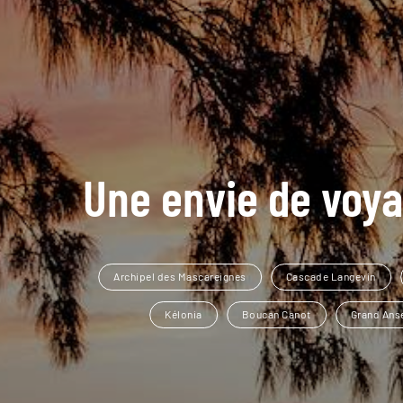
Une envie de voya
Archipel des Mascareignes
Cascade Langevin
Kélonia
Boucan Canot
Grand Ans