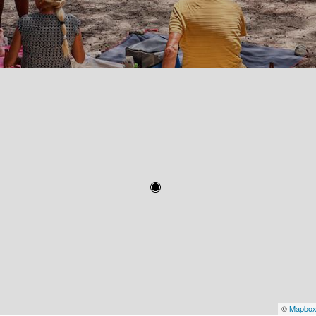
©
Mapbo