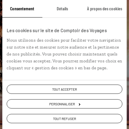
Consentement
Détails
À propos des cookies
Cilaos
Col des boeufs
Hellbourg
Maison Folio
Les cookies sur le site de Comptoir des Voyages
Nous utilisons des cookies pour faciliter votre navigation
sur notre site et mesurer notre audience et la pertinence
Cyrielle,
de nos publicités. Vous pouvez choisir maintenant quels
spécialiste La Réunion
cookies vous acceptez. Vous pourrez modifier vos choix en
cliquant sur « gestion des cookies » en bas de page.
Suivez vos envies et demandez conseils à nos
spécialistes
TOUT ACCEPTER
Ils sauront organiser votre itinéraire au plus
près de vos envies et de la réalité du pays.
PERSONNALISER
Échangez en face à face ou depuis nos studios
connectés en agence, mais aussi par email ou
TOUT REFUSER
téléphone.