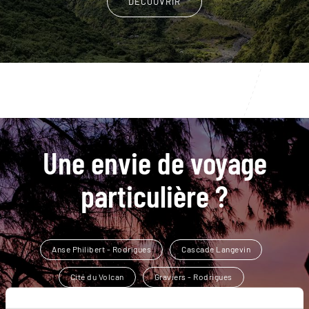
DÉCOUVRIR
Une envie de voyage
particulière ?
Anse Philibert - Rodrigues
Cascade Langevin
Cité du Volcan
Graviers - Rodrigues
Jardin de Pamplemousses
Archipel des Mascareignes