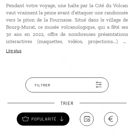
Pendant votre voyage, une halte par la Cité du Volcan
vaut vraiment la peine avant d’attaquer une randonnée
vers le piton de la Fournaise. Situé dans le village de
Bourg-Murat, ce musée volcanologique, qui a fêté ses
30 ans en 2022, offre de nombreuses présentations
interactives (maquettes, vidéos, projections...) de
grande qualité scientifique autour du thème central des
Lire plus
volcans du monde et particulièrement du Piton de la
Fournaise. Une grande partie du contenu
filmographique du musée provient des archives de
Maurice et Katia Krafft, célèbre couple de
volcanologues, disparus lors de l'éruption du mont
FILTRER
Unzen en 1991.
TRIER
POPULARITÉ