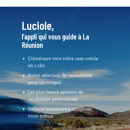
Luciole,
l'appli qui vous guide à La
Réunion
L’itinéraire vers votre case créole
en 1 clic
Notre sélection de restaurants
pour un rougail
Les plus beaux sentiers de
randonnée géolocalisés
L'album souvenirs à composer
vous-même