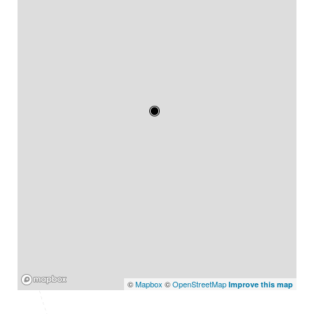
Mapbox
©
Mapbox
©
OpenStreetMap
Improve this map