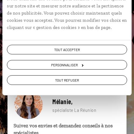
particulière ?
sur notre site et mesurer notre audience et la pertinence
de nos publicités. Vous pouvez choisir maintenant quels
cookies vous acceptez. Vous pourrez modifier vos choix en
cliquant sur « gestion des cookies » en bas de page.
Anse Philibert - Rodrigues
Cascade Langevin
Cité du Volcan
Archipel des Mascareignes
TOUT ACCEPTER
Entre Deux
Grand Bassin
Bourg Murat
PERSONNALISER
Cilaos
Col des boeufs
Archipel des Mascareignes
TOUT REFUSER
Mélanie,
spécialiste La Réunion
Suivez vos envies et demandez conseils à nos
spécialistes