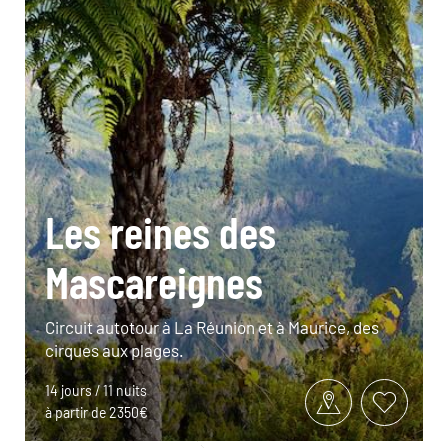
Les reines des
Mascareignes
Circuit autotour à La Réunion et à Maurice, des
cirques aux plages.
14 jours / 11 nuits
à partir de 2350€