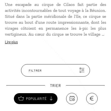
Une escapade au cirque de Cilaos fait partie des
activités incontournables de tout voyage à la Réunion.
Situé dans la partie méridionale de l’île, ce cirque se
trouve au bout d’une route impressionnante, dont les
virages côtoient en permanence les à-pic les plus
vertigineux. Au cœur du cirque se trouve le village de
Cilaos, réputé pour ses sources thermales, sa
Lire plus
production de lentilles, ses broderies et son vin
artisanal. Du cirque de Cilaos, partent de nombreuses
randonnées pour tous les niveaux. C'est également un
haut lieu de l'escalade et du canyoning à La Réunion.
FILTRER
TRIER
POPULARITÉ