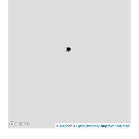
Mapbox
©
Mapbox
©
OpenStreetMap
Improve this map