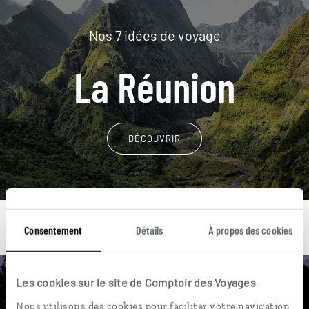
Nos 7 idées de voyage
La Réunion
DÉCOUVRIR
Consentement
Détails
À propos des cookies
Les cookies sur le site de Comptoir des Voyages
Une envie de voyage
Nous utilisons des cookies pour faciliter votre navigation