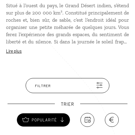
Situé à l’ouest du pays, le Grand Désert indien, s’étend
sur plus de 200 000 km². Constitué principalement de
roches et, bien sûr, de sable, c’est l’endroit idéal pour
organiser une petite méharée de quelques jours. Vous
ferez l’expérience des grands espaces, du sentiment de
liberté et du silence. Si dans la journée le soleil frappe
fort, avec des températures qui peuvent facilement
Lire plus
grimper à 45°, le soir venu, il offre un magnifique
spectacle lorsqu'il se couche derrière les dunes.
FILTRER
TRIER
POPULARITÉ