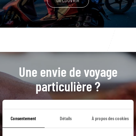
DÉCOUVRIR
Une envie de voyage
particulière ?
Agra
Bishnoïs
Deogarh
Fatehpur Sikri
Consentement
Détails
À propos des cookies
Fort Mehrangarh
Bikaner
Bundi
Delhi
Fatehpur
Fort d'Amber