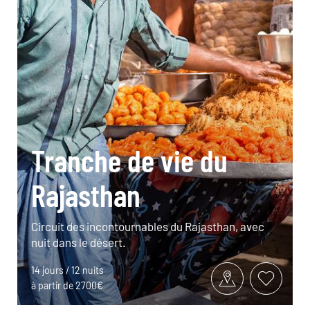
Tranche de vie du
Rajasthan
Circuit des incontournables du Rajasthan, avec
nuit dans le désert.
14 jours / 12 nuits
à partir de 2700€