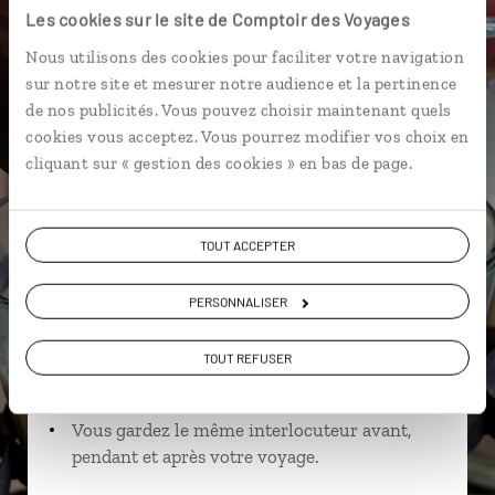
Les cookies sur le site de Comptoir des Voyages
Nous utilisons des cookies pour faciliter votre navigation
sur notre site et mesurer notre audience et la pertinence
Michaël,
de nos publicités. Vous pouvez choisir maintenant quels
cookies vous acceptez. Vous pourrez modifier vos choix en
spécialiste Inde
cliquant sur « gestion des cookies » en bas de page.
Suivez vos envies et demandez conseils à nos
spécialistes
TOUT ACCEPTER
Ils sauront organiser votre itinéraire au plus
près de vos envies et de la réalité du pays.
PERSONNALISER
Échangez en face à face ou depuis nos studios
TOUT REFUSER
connectés en agence, mais aussi par email ou
téléphone.
Vous gardez le même interlocuteur avant,
pendant et après votre voyage.