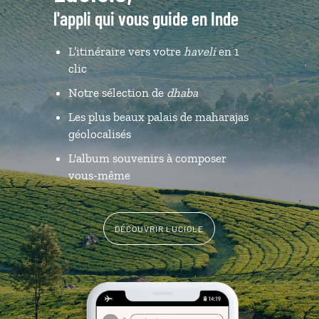
l'appli qui vous guide en Inde
L’itinéraire vers votre
haveli
en 1
clic
Notre sélection de
dhaba
Les plus beaux palais de maharajas
géolocalisés
L'album souvenirs à composer
vous-même
DÉCOUVRIR LUCIOLE