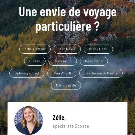
Une envie de voyage
particulière ?
Arthur's Seat
Ben Nevis
Black Head
Burren
Caernarfon
Beaumaris
Betws-y-Coed
Blair Atholl
Caerlaverock Castle
Cahir Castle
Zélie,
spécialiste Ecosse