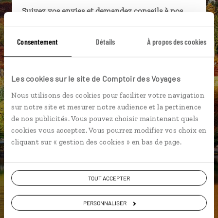
Suivez vos envies et demandez conseils à nos
spécialistes
Consentement
Détails
À propos des cookies
Ils sauront organiser votre itinéraire au plus
près de vos envies et de la réalité du pays.
Échangez en face à face ou depuis nos studios
Les cookies sur le site de Comptoir des Voyages
connectés en agence, mais aussi par email ou
téléphone.
Nous utilisons des cookies pour faciliter votre navigation
sur notre site et mesurer notre audience et la pertinence
Vous gardez le même interlocuteur avant,
de nos publicités. Vous pouvez choisir maintenant quels
pendant et après votre voyage.
cookies vous acceptez. Vous pourrez modifier vos choix en
cliquant sur « gestion des cookies » en bas de page.
DEMANDER UN DEVIS
TOUT ACCEPTER
ou
PERSONNALISER
Construisez votre voyage avec un spécialiste Ecosse