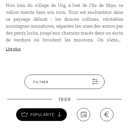
Non loin du village de Uig, à l’est de l’île de Skye, ce
vallon mérite bien son nom. Tout est enchanteur dans
ce paysage délicat : les douces collines, véritables
montagnes miniatures, séparées les unes des autres par
des petits lochs, jusqu’aux chemins tracés dans un écrin
de verdure où broutent les moutons. On s’attend
presque à voir sortir des Hobbits d’une maison
Lire plus
recouverte de prairie ! En prenant un peu de hauteur, la
vue sur Faerie Glen est à couper le souffle.
FILTRER
TRIER
POPULARITÉ