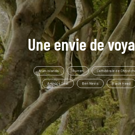
Une envie de voya
Aran islands
Burren
Cathédrale de Christch
Arthur's Seat
Ben Nevis
Black Head