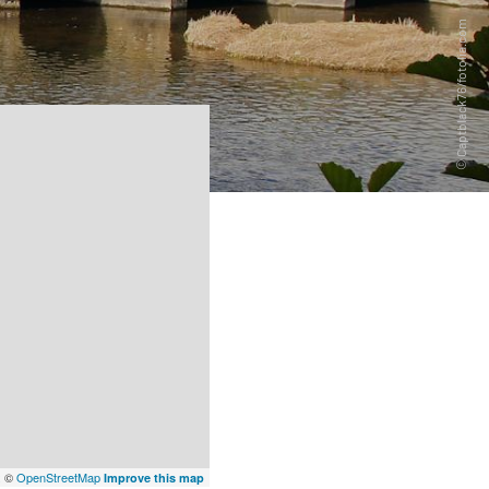
x
©
OpenStreetMap
Improve this map