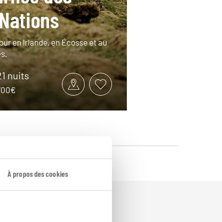
 Nations
our en Irlande, en Écosse et au
es.
21 nuits
3700€
À propos des cookies