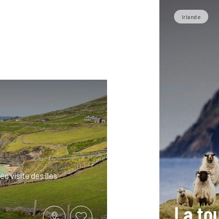
Irlande
ec visite des îles
La to