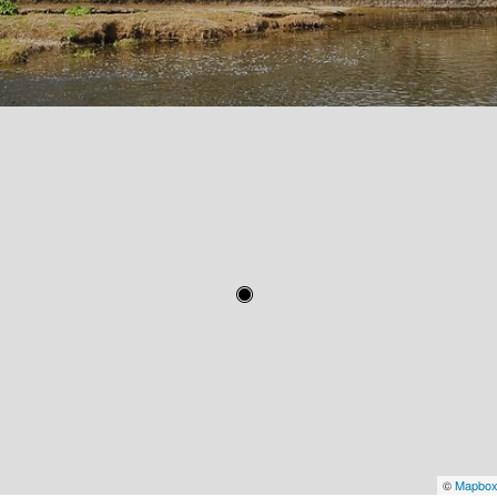
©
Mapbo