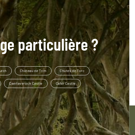
ge particulière ?
urch
Château de Trim
Chutes de Torc
Caerlaverock Castle
Cahir Castle