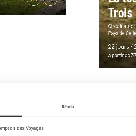
Trois
Circuit autot
Pays de Gall
22 jours / 
à partir de 
Détails
Comptoir des Voyages