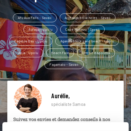
Afu Aua Falls - Savaii
Alofaaga blow holes - Savaii
Aufaga - Upolu
Cape Mulinuu - Savaii
Fagaloa Bay - Upolu
Aganoa black sand beach - Upolu
Apia - Upolu
Beach Fale
Détroit d’Apolima
Fagamalo - Savaii
Aurélie,
spécialiste Samoa
Suivez vos envies et demandez conseils à nos
spécialistes