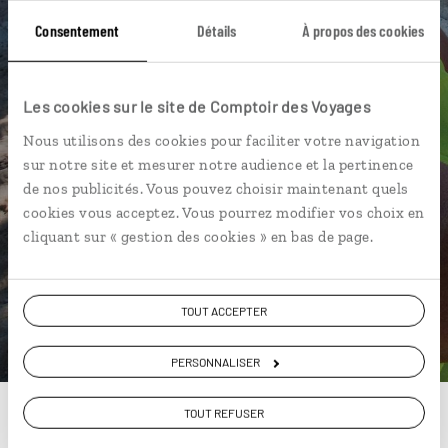
Ils sauront organiser votre itinéraire au plus
Consentement
Détails
À propos des cookies
près de vos envies et de la réalité du pays.
Échangez en face à face ou depuis nos studios
Les cookies sur le site de Comptoir des Voyages
connectés en agence, mais aussi par email ou
téléphone.
Nous utilisons des cookies pour faciliter votre navigation
sur notre site et mesurer notre audience et la pertinence
Vous gardez le même interlocuteur avant,
de nos publicités. Vous pouvez choisir maintenant quels
pendant et après votre voyage.
cookies vous acceptez. Vous pourrez modifier vos choix en
cliquant sur « gestion des cookies » en bas de page.
DEMANDER UN DEVIS
TOUT ACCEPTER
ou
PERSONNALISER
Construisez votre voyage avec un spécialiste Samoa
01 85 08 23 51
TOUT REFUSER