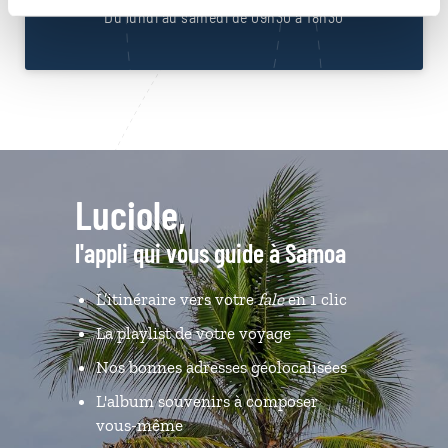
Du lundi au samedi de 09h30 à 18h30
Luciole,
l'appli qui vous guide à Samoa
L’itinéraire vers votre
fale
en 1 clic
La playlist de votre voyage
Nos bonnes adresses géolocalisées
L'album souvenirs à composer
vous-même