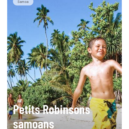
Samoa
Petits Robinsons
samoans