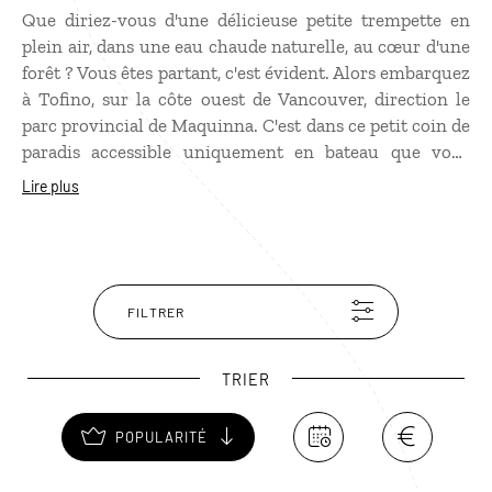
Que diriez-vous d'une délicieuse petite trempette en
plein air, dans une eau chaude naturelle, au cœur d'une
forêt ? Vous êtes partant, c'est évident. Alors embarquez
à Tofino, sur la côte ouest de Vancouver, direction le
parc provincial de Maquinna. C'est dans ce petit coin de
paradis accessible uniquement en bateau que vous
pourrez profiter des bienfaits des sources thermales de
Lire plus
Hot Springs Cove. Il s'agit d'une eau chaude sulfureuse,
qui jaillit à 47 °C par une fissure de la croûte terrestre.
L'eau descend vers l'océan au gré de cinq bassins, dans
lesquels elle se refroidit graduellement. À vous de
choisir la température de votre jacuzzi, auquel vous
FILTRER
arriverez après une superbe balade dans la vénérable
rainforest
(forêt tropicale humide) du parc et ses arbres
TRIER
millénaires.
POPULARITÉ