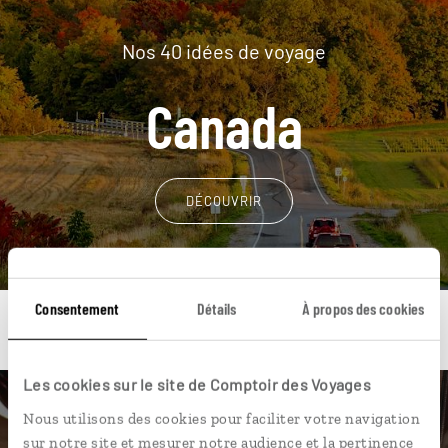
Nos 40 idées de voyage
Canada
DÉCOUVRIR
Consentement
Détails
À propos des cookies
Les cookies sur le site de Comptoir des Voyages
Une envie de voyage
Nous utilisons des cookies pour faciliter votre navigation
sur notre site et mesurer notre audience et la pertinence