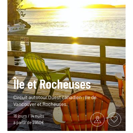
Île et Rocheuses
Circuit autotour Ouest canadien : île de
Vancouver et Rocheuses.
16 jours / 14 nuits
à partir de 2950€