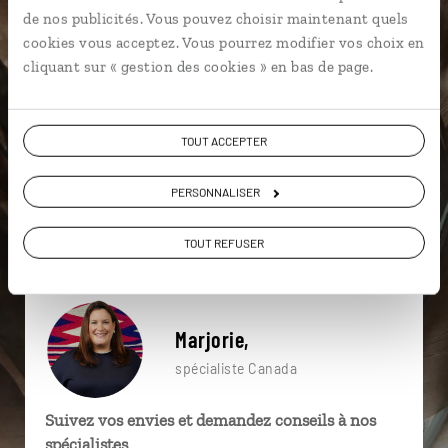
particulière ?
de nos publicités. Vous pouvez choisir maintenant quels
cookies vous acceptez. Vous pourrez modifier vos choix en
cliquant sur « gestion des cookies » en bas de page.
Amérindiens
Baleine au Canada
TOUT ACCEPTER
Colombie Britannique
Alberta
Baleine au Canada
Calgary
Baleine
Banff
Forêt pluviale
PERSONNALISER
Baleine
TOUT REFUSER
Marjorie,
spécialiste Canada
Suivez vos envies et demandez conseils à nos
spécialistes