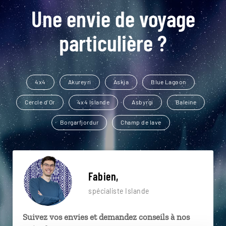
Une envie de voyage
particulière ?
4x4
Akureyri
Askja
Blue Lagoon
Cercle d'Or
4x4 Islande
Asbyrgi
Baleine
Borgarfjordur
Champ de lave
Fabien,
spécialiste Islande
Suivez vos envies et demandez conseils à nos