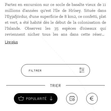
Partez en excursion sur ce socle de basalte vieux de 11
millions d’années qu'est l'île de Hrísey. Située dans
l'Eyjafjördur, d'une superficie de 8 km2, ce confetti, plat
et vert, a été habité dès le début de la colonisation de
l'Islande. Observez les 35 espèces d’oiseaux qui
reviennent nicher tous les ans dans cette réserve
naturelle : la perdrix des neiges, le sterne arctique, le
Lire plus
lagopède alpin... Partez sur les traces des eiders dont le
duvet fait la fortune des fermiers locaux. Les femelles
arrachent de leur col de quoi tapisser un nid douillet.
Elles laissent les habitants prélever quelques plumes en
échange de leur protection contre les visons, les
FILTRER
renards polaires et les goélands, friands de leurs œufs…
Enfin, admirez les beaux points de vue sur le fjord.
TRIER
N’ayez crainte de manquer d’eau chaude : une source
géothermale fournit toute l’île !
POPULARITÉ