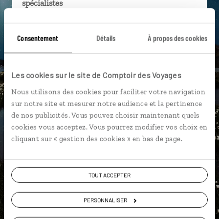
spécialistes
Ils sauront organiser votre itinéraire au plus
près de vos envies et de la réalité du pays.
Consentement
Détails
À propos des cookies
Échangez en face à face ou depuis nos studios
connectés en agence, mais aussi par email ou
Les cookies sur le site de Comptoir des Voyages
téléphone.
Nous utilisons des cookies pour faciliter votre navigation
Vous gardez le même interlocuteur avant,
sur notre site et mesurer notre audience et la pertinence
pendant et après votre voyage.
de nos publicités. Vous pouvez choisir maintenant quels
cookies vous acceptez. Vous pourrez modifier vos choix en
cliquant sur « gestion des cookies » en bas de page.
DEMANDER UN DEVIS
TOUT ACCEPTER
ou
Construisez votre voyage avec un spécialiste Islande
PERSONNALISER
01 85 08 22 96