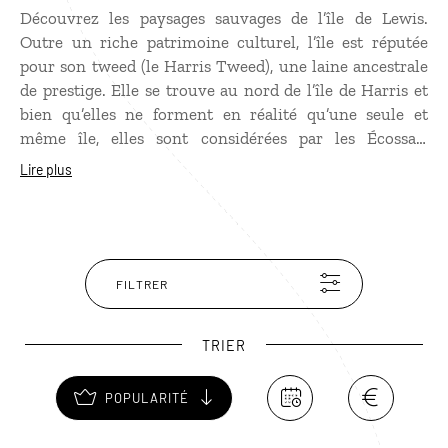
Découvrez les paysages sauvages de l’île de Lewis.
Outre un riche patrimoine culturel, l’île est réputée
pour son tweed (le Harris Tweed), une laine ancestrale
de prestige. Elle se trouve au nord de l’île de Harris et
bien qu’elles ne forment en réalité qu’une seule et
même île, elles sont considérées par les Écossais
comme deux îles distinctes. Recouverte de landes et de
Lire plus
tourbières, l’île de Lewis est l’endroit idéal pour
observer les cerfs, les phoques ou encore les aigles
royaux. Ses maisons typiques faites de pierre et de
chaume, ses menhirs de Calanais, son monolithe de
Clash an Truiseil, ou encore ses spectaculaires falaises
FILTRER
de Butt of Lewis vous transportent au temps des
Vikings et des Celtes qui peuplaient autrefois la région.
TRIER
POPULARITÉ