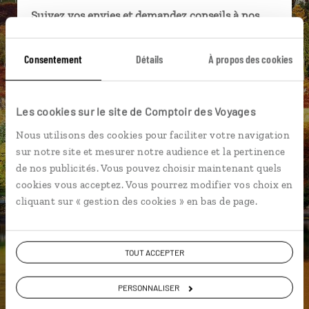
Suivez vos envies et demandez conseils à nos
spécialistes
Consentement
Détails
À propos des cookies
Ils sauront organiser votre itinéraire au plus
près de vos envies et de la réalité du pays.
Échangez en face à face ou depuis nos studios
Les cookies sur le site de Comptoir des Voyages
connectés en agence, mais aussi par email ou
téléphone.
Nous utilisons des cookies pour faciliter votre navigation
sur notre site et mesurer notre audience et la pertinence
Vous gardez le même interlocuteur avant,
de nos publicités. Vous pouvez choisir maintenant quels
pendant et après votre voyage.
cookies vous acceptez. Vous pourrez modifier vos choix en
cliquant sur « gestion des cookies » en bas de page.
DEMANDER UN DEVIS
TOUT ACCEPTER
ou
PERSONNALISER
Construisez votre voyage avec un spécialiste Ecosse