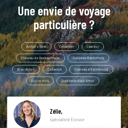
Une envie de voyage
particulière ?
Arthur's Seat
Callander
Cawdor
Château de Dunstaffnage
Culloden Battlefield
Blair Atholl
Callanish
Château d'Edimbourg
Cuillin Hills
Distillerie Blair Athol
Zélie,
spécialiste Ecosse