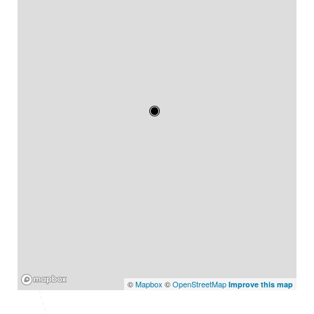
Mapbox
©
Mapbox
©
OpenStreetMap
Improve this map