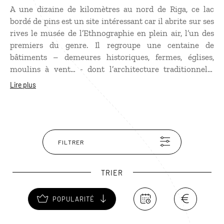
A une dizaine de kilomètres au nord de Riga, ce lac
bordé de pins est un site intéressant car il abrite sur ses
rives le musée de l’Ethnographie en plein air, l’un des
premiers du genre. Il regroupe une centaine de
bâtiments – demeures historiques, fermes, églises,
moulins à vent… - dont l’architecture traditionnelle
donne un excellent aperçu de la vie rurale en Lettonie
Lire plus
au XVIIIe siècle. A proximité se trouve également le
musée de l’automobile, à voir pour ses modèles de
Rolls-Royce, Daimler et Cadillac ayant appartenu à
Gorki, Staline, Kroutchev et Brejnev !
FILTRER
TRIER
POPULARITÉ