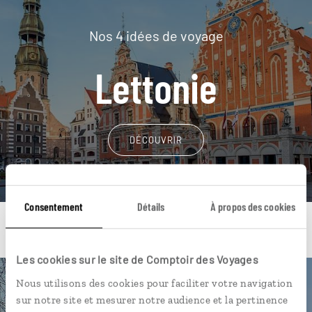
Nos 4 idées de voyage
Lettonie
DÉCOUVRIR
Consentement
Détails
À propos des cookies
Les cookies sur le site de Comptoir des Voyages
Nous utilisons des cookies pour faciliter votre navigation
Une envie de voyage
sur notre site et mesurer notre audience et la pertinence