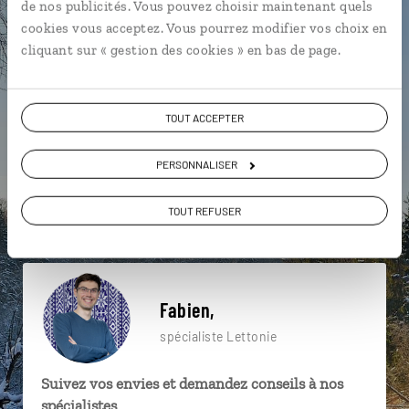
de nos publicités. Vous pouvez choisir maintenant quels
particulière ?
cookies vous acceptez. Vous pourrez modifier vos choix en
cliquant sur « gestion des cookies » en bas de page.
Eglise Saint-Pierre
Mer Baltique
Riga
TOUT ACCEPTER
Abbaye Sainte-Brigitte
Cathédrale Alexandre Nevski
PERSONNALISER
Citadelle de Toompea
Château de Cesis
TOUT REFUSER
Château de Trakai
Cloître de Pazaislis
Guildes
Fabien,
spécialiste Lettonie
Suivez vos envies et demandez conseils à nos
spécialistes