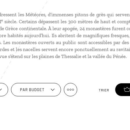
dressent les Météores, d’immenses pitons de grès qui serve
e
I
siècle. Certains dépassent les 300 mètres de haut et comp
 de Grèce continentale. À leur apogée, 24 monastères furent
ore habités aujourd’hui. Ils abritent de magnifiques fresques,
 Les monastères ouverts au public sont accessibles par des e
ordes et les nacelles servent encore ponctuellement au ravitai
vue s’étend sur les plaines de Thessalie et la vallée du Pénée.
PAR BUDGET
TRIER