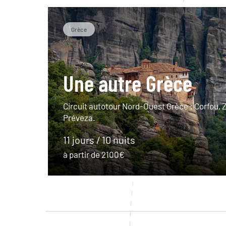
Grèce
Une autre Grèce
Circuit autotour Nord-Ouest Grèce : Corfou, 
Préveza.
11 jours / 10 nuits
à partir de 2100€