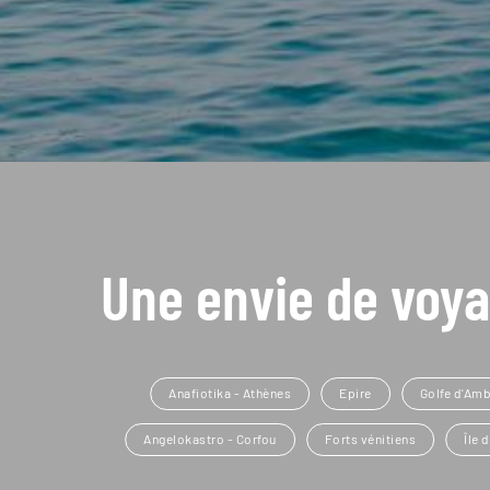
Une envie de voya
Anafiotika - Athènes
Epire
Golfe d'Amb
Angelokastro - Corfou
Forts vénitiens
Île 