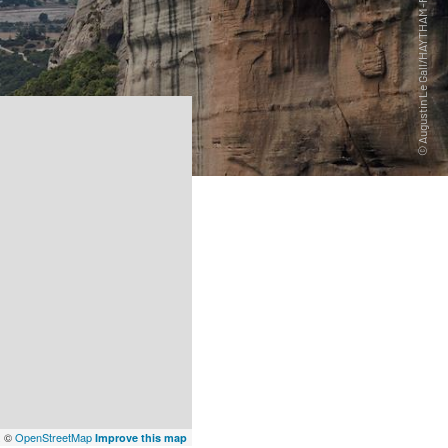
x
©
OpenStreetMap
Improve this map