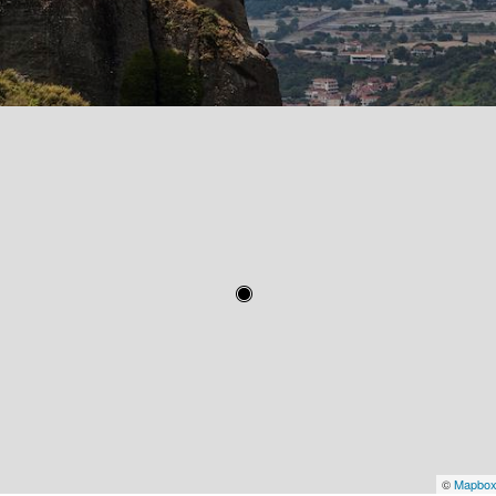
©
Mapbo