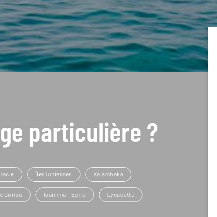
ge particulière ?
racie
Îles Ioniennes
Kalambaka
de Corfou
Ioannina - Epire
Lycabette