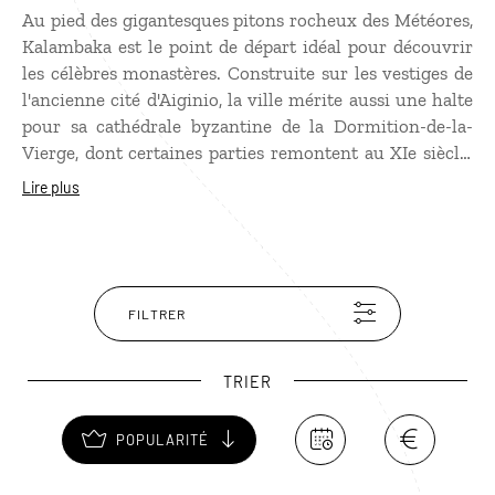
Au pied des gigantesques pitons rocheux des Météores,
Kalambaka est le point de départ idéal pour découvrir
les célèbres monastères. Construite sur les vestiges de
l'ancienne cité d'Aiginio, la ville mérite aussi une halte
pour sa cathédrale byzantine de la Dormition-de-la-
Vierge, dont certaines parties remontent au XIe siècle.
Depuis Kalambaka, une route panoramique d'une
Lire plus
quinzaine de kilomètres serpente entre les falaises et
permet de rejoindre les six monastères encore en
activité, perchés à plus de 300 mètres au-dessus de la
e
vallée du Pénée. Construits à partir du XIV
siècle pour
offrir aux moines orthodoxes un refuge inaccessible, ils
FILTRER
forment aujourd'hui, avec leurs étonnants pitons de
grès, un site inscrit au patrimoine mondial de
TRIER
l'UNESCO.
POPULARITÉ