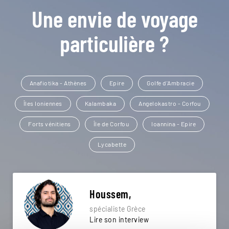
Une envie de voyage
particulière ?
Anafiotika - Athènes
Epire
Golfe d'Ambracie
Îles Ioniennes
Kalambaka
Angelokastro - Corfou
Forts vénitiens
Île de Corfou
Ioannina - Epire
Lycabette
Houssem,
spécialiste Grèce
Lire son interview