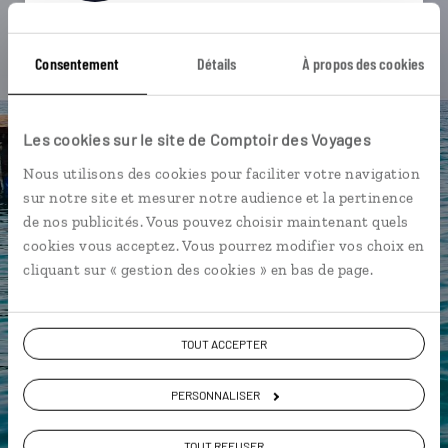
Suivez vos envies et demandez conseils à nos
spécialistes
Consentement
Détails
À propos des cookies
Ils sauront organiser votre itinéraire au plus
près de vos envies et de la réalité du pays.
Les cookies sur le site de Comptoir des Voyages
Échangez en face à face ou depuis nos studios
Nous utilisons des cookies pour faciliter votre navigation
connectés en agence, mais aussi par email ou
sur notre site et mesurer notre audience et la pertinence
téléphone.
de nos publicités. Vous pouvez choisir maintenant quels
Vous gardez le même interlocuteur avant,
cookies vous acceptez. Vous pourrez modifier vos choix en
pendant et après votre voyage.
cliquant sur « gestion des cookies » en bas de page.
TOUT ACCEPTER
DEMANDER UN DEVIS
PERSONNALISER
ou
Construisez votre voyage avec un spécialiste Grèce
TOUT REFUSER