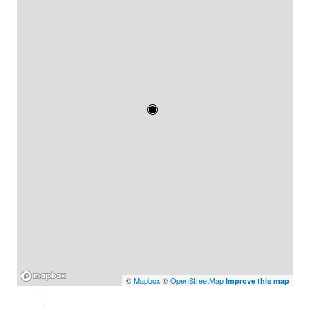
Mapbox
©
Mapbox
©
OpenStreetMap
Improve this map