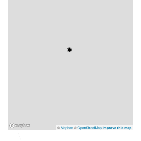
Mapbox
©
Mapbox
©
OpenStreetMap
Improve this map