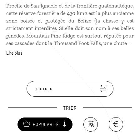
Proche de San Ignacio et de la frontière guatémaltèque,
cette réserve forestière de 430 km2 est la plus ancienne
zone boisée et protégée du Belize (la chasse y est
strictement interdite). Si elle doit son nom à ses belles
pinèdes, Mountain Pine Ridge est surtout réputée pour
ses cascades dont la Thousand Foot Falls, une chute de
300 m de haut, les Butterfly Falls jaillissant de rochers
Lire plus
en granit ou encore les Rio on Pools, un ensemble de
bassins naturels où il fait bon barboter dans une eau de
source cristalline. De Mountain Pine Ridge, on accède à
la somptueuse grotte fluviale de Barton Creek à
découvrir en kayak.
FILTRER
TRIER
POPULARITÉ