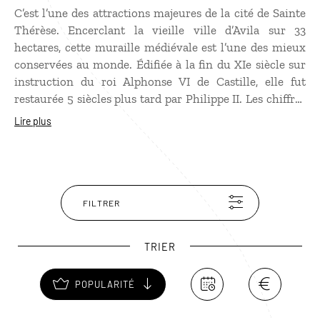
C’est l’une des attractions majeures de la cité de Sainte
Thérèse. Encerclant la vieille ville d’Avila sur 33
hectares, cette muraille médiévale est l’une des mieux
conservées au monde. Édifiée à la fin du XIe siècle sur
instruction du roi Alphonse VI de Castille, elle fut
restaurée 5 siècles plus tard par Philippe II. Les chiffres
parlent d’eux-mêmes : 2,5 km de long, 2 500 créneaux,
Lire plus
88 grosses tours et 9 portes ! Il est possible de visiter les
murailles d‘Avila en parcourant le chemin de ronde
supérieur.
FILTRER
TRIER
POPULARITÉ