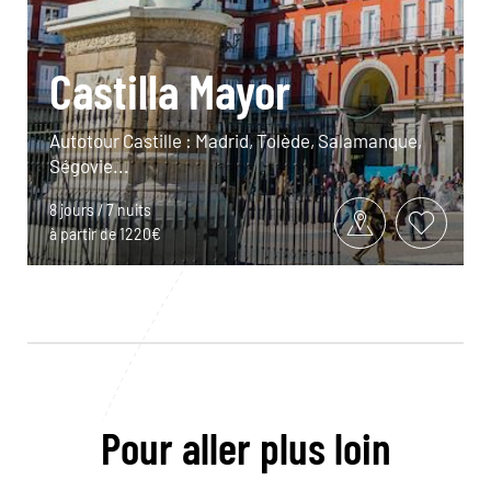
Castilla Mayor
Autotour Castille : Madrid, Tolède, Salamanque,
Ségovie...
8 jours / 7 nuits
à partir de 1220€
Pour aller plus loin