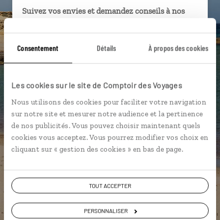
Suivez vos envies et demandez conseils à nos
spécialistes
Ils sauront organiser votre itinéraire au plus
Consentement
Détails
À propos des cookies
près de vos envies et de la réalité du pays.
Échangez en face à face ou depuis nos studios
connectés en agence, mais aussi par email ou
Les cookies sur le site de Comptoir des Voyages
téléphone.
Nous utilisons des cookies pour faciliter votre navigation
Vous gardez le même interlocuteur avant,
sur notre site et mesurer notre audience et la pertinence
pendant et après votre voyage.
de nos publicités. Vous pouvez choisir maintenant quels
cookies vous acceptez. Vous pourrez modifier vos choix en
cliquant sur « gestion des cookies » en bas de page.
DEMANDER UN DEVIS
TOUT ACCEPTER
ou
PERSONNALISER
Construisez votre voyage avec un spécialiste Espagne