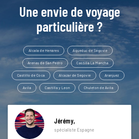
Une envie de voyage
particulière ?
Alcala de Henares
Aqueduc de Ségovie
Arenas de San Pedro
Castilla La Mancha
Castillo de Coca
Alcazar de Segovie
Aranjuez
Avila
Castilla y Leon
Chuleton de Avila
Jérémy,
spécialiste Espagne