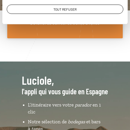
01 85 08 10 48
TOUT REFUSER
Du lundi au samedi de 09h30 à 18h30
Luciole,
l'appli qui vous guide en Espagne
L’itinéraire vers votre
parador
en 1
clic
Notre sélection de
bodegas
et bars
à
tapas