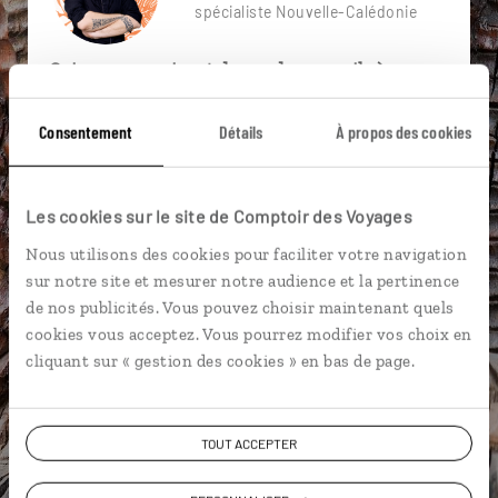
spécialiste Nouvelle-Calédonie
Suivez vos envies et demandez conseils à nos
spécialistes
Consentement
Détails
À propos des cookies
Ils sauront organiser votre itinéraire au plus
près de vos envies et de la réalité du pays.
Échangez en face à face ou depuis nos studios
Les cookies sur le site de Comptoir des Voyages
connectés en agence, mais aussi par email ou
Nous utilisons des cookies pour faciliter votre navigation
téléphone.
sur notre site et mesurer notre audience et la pertinence
Vous gardez le même interlocuteur avant,
de nos publicités. Vous pouvez choisir maintenant quels
pendant et après votre voyage.
cookies vous acceptez. Vous pourrez modifier vos choix en
cliquant sur « gestion des cookies » en bas de page.
TOUT ACCEPTER
DEMANDER UN DEVIS
ou