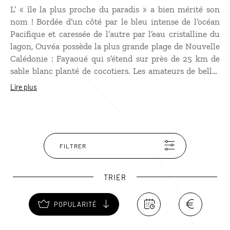
L’ « île la plus proche du paradis » a bien mérité son
nom ! Bordée d’un côté par le bleu intense de l’océan
Pacifique et caressée de l’autre par l’eau cristalline du
lagon, Ouvéa possède la plus grande plage de Nouvelle
Calédonie : Fayaoué qui s’étend sur près de 25 km de
sable blanc planté de cocotiers. Les amateurs de belles
plages se rendront également sur l’île voisine de Mouli,
Lire plus
en faisant une halte aux somptueuses falaises de
Lekiny. Quant aux plongeurs et aux snorkelers, ils s’en
donneront à cœur joie le long du banc océanique
Beautemps-Beaupré, au nord de l’île. Un sanctuaire
marin unique au monde !
FILTRER
TRIER
POPULARITÉ