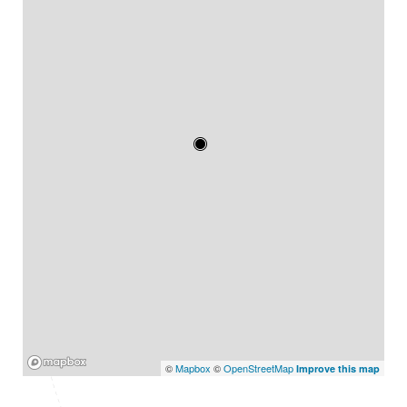
Mapbox
©
Mapbox
©
OpenStreetMap
Improve this map