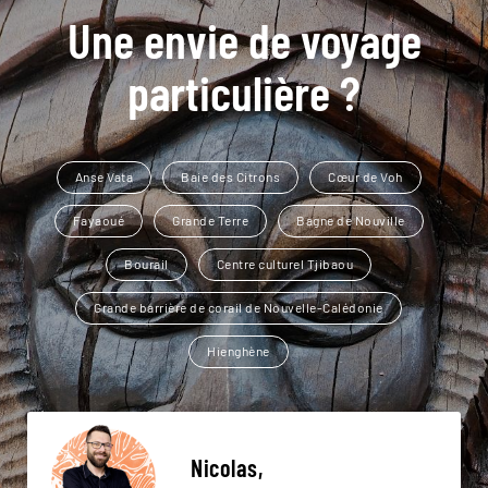
Une envie de voyage
particulière ?
Anse Vata
Baie des Citrons
Cœur de Voh
Fayaoué
Grande Terre
Bagne de Nouville
Bourail
Centre culturel Tjibaou
Grande barrière de corail de Nouvelle-Calédonie
Hienghène
Nicolas,