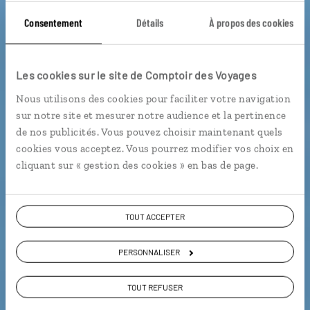
Consentement
Détails
À propos des cookies
Sur les îles kanak
Les cookies sur le site de Comptoir des Voyages
Circuit dans les îles néocalédoniennes : Grande Terre,
Nous utilisons des cookies pour faciliter votre navigation
Maré et Ouvéa.
sur notre site et mesurer notre audience et la pertinence
de nos publicités. Vous pouvez choisir maintenant quels
Vie locale
cookies vous acceptez. Vous pourrez modifier vos choix en
cliquant sur « gestion des cookies » en bas de page.
Voir les 3 avis sur les voyages en Nouvelle-
Calédonie
TOUT ACCEPTER
PERSONNALISER
VOIR LA GALERIE PHOTOS
TOUT REFUSER