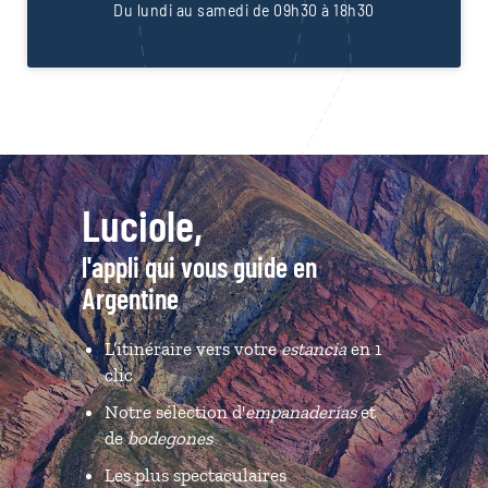
Du lundi au samedi de 09h30 à 18h30
Luciole,
l'appli qui vous guide en
Argentine
L’itinéraire vers votre
estancia
en 1
clic
Notre sélection d'
empanaderías
et
de
bodegones
Les plus spectaculaires