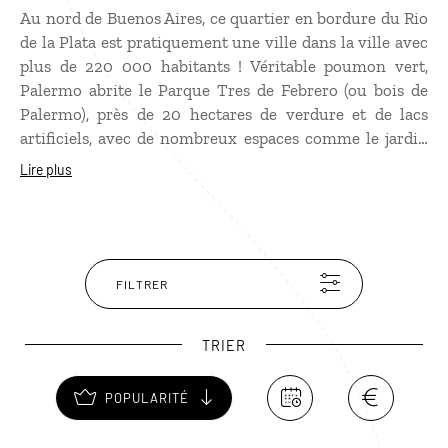
Au nord de Buenos Aires, ce quartier en bordure du Rio
de la Plata est pratiquement une ville dans la ville avec
plus de 220 000 habitants ! Véritable poumon vert,
Palermo abrite le Parque Tres de Febrero (ou bois de
Palermo), près de 20 hectares de verdure et de lacs
artificiels, avec de nombreux espaces comme le jardin
japonais, le zoo, le planetarium ou le jardin botanique.
Lire plus
Palermo est tellement grand, qu’il se divise en plusieurs
sous-quartiers (une vingtaine) dont les plus célèbres
sont Palermo Chico, la zone des ambassades et Palermo
Viejo autour de la plaza Cortazar, coin charmant avec
ses petits immeubles du début du XIXe, ses belles
FILTRER
boutiques et ses restaurants branchés.
TRIER
POPULARITÉ