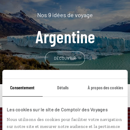
Nos 9 idées de voyage
Argentine
DÉCOUVRIR
Consentement
Détails
À propos des cookies
Les cookies sur le site de Comptoir des Voyages
Nous utilisons des cookies pour faciliter votre navigation
Une envie de voyage
sur notre site et mesurer notre audience et la pertinence