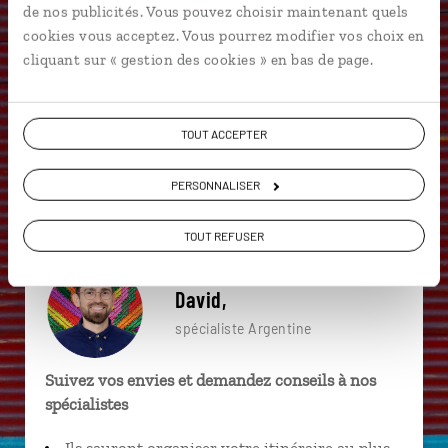
de nos publicités. Vous pouvez choisir maintenant quels
particulière ?
cookies vous acceptez. Vous pourrez modifier vos choix en
cliquant sur « gestion des cookies » en bas de page.
Buenos Aires
Palermo
Tango
Altiplano
TOUT ACCEPTER
Angastaco
Cachi
Amaicha del Valle
PERSONNALISER
Barrio Bellas Artes
Barrio Lastarria
La Boca
TOUT REFUSER
David,
spécialiste Argentine
Suivez vos envies et demandez conseils à nos
spécialistes
Ils sauront organiser votre itinéraire au plus