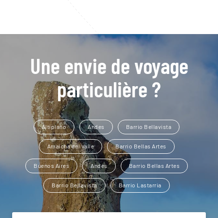
Une envie de voyage
particulière ?
Altiplano
Andes
Barrio Bellavista
Amaicha del Valle
Barrio Bellas Artes
Buenos Aires
Andes
Barrio Bellas Artes
Barrio Bellavista
Barrio Lastarria