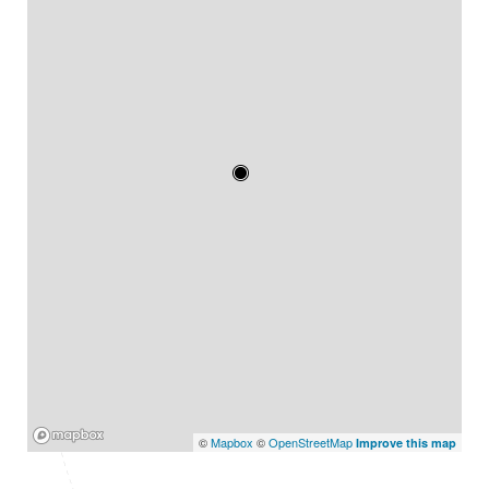
Mapbox
©
Mapbox
©
OpenStreetMap
Improve this map