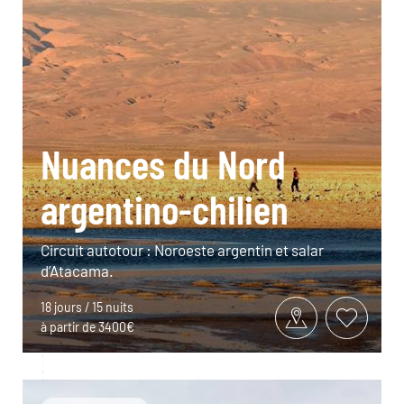
Nuances du Nord
argentino-chilien
Circuit autotour : Noroeste argentin et salar
d’Atacama.
18 jours / 15 nuits
à partir de 3400€