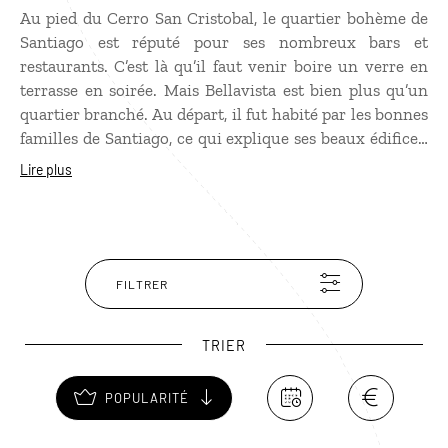
Au pied du Cerro San Cristobal, le quartier bohème de
Santiago est réputé pour ses nombreux bars et
restaurants. C’est là qu’il faut venir boire un verre en
terrasse en soirée. Mais Bellavista est bien plus qu’un
quartier branché. Au départ, il fut habité par les bonnes
familles de Santiago, ce qui explique ses beaux édifices,
qui se mélangent harmonieusement aux graffitis,
Lire plus
omniprésents, devenus l’emblème du quartier. Un peu
en retrait, la Chascona, maison bâtie par Pablo Neruda
et devenue sa fondation, mérite le détour.
FILTRER
TRIER
POPULARITÉ