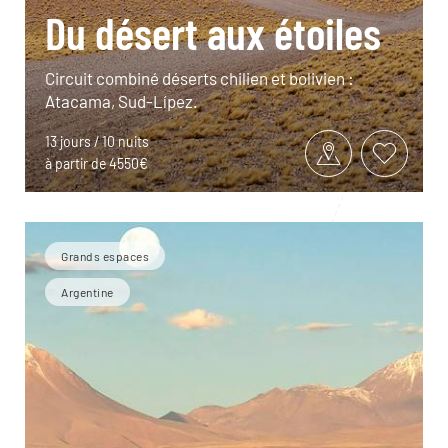
Du désert aux étoiles
Circuit combiné déserts chilien et bolivien :
Atacama, Sud-Lípez.
13 jours / 10 nuits
à partir de 4550€
Grands espaces
Argentine