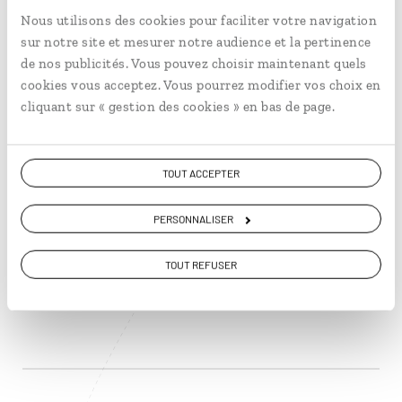
Nous utilisons des cookies pour faciliter votre navigation
sur notre site et mesurer notre audience et la pertinence
de nos publicités. Vous pouvez choisir maintenant quels
cookies vous acceptez. Vous pourrez modifier vos choix en
Croisière de glace en
cliquant sur « gestion des cookies » en bas de page.
Terre de Feu
TOUT ACCEPTER
Croisière Chili et Argentine en Terre de Feu, en
PERSONNALISER
passant par le cap Horn.
11 jours / 9 nuits
TOUT REFUSER
à partir de 6550€