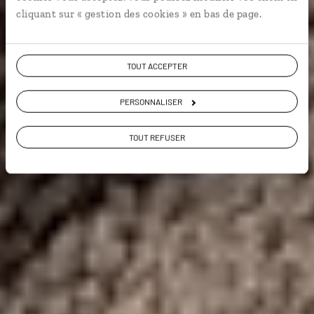
Grands espaces
Voyager à l’essentiel
cliquant sur « gestion des cookies » en bas de page.
Voir les 161 avis sur les voyages en
TOUT ACCEPTER
Argentine
PERSONNALISER
VOIR LA GALERIE PHOTOS
TOUT REFUSER