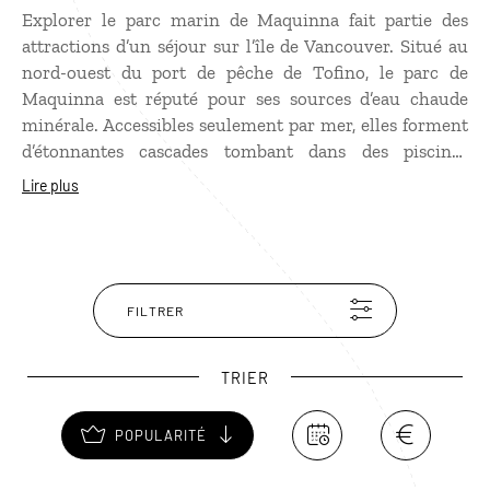
Explorer le parc marin de Maquinna fait partie des
attractions d’un séjour sur l’île de Vancouver. Situé au
nord-ouest du port de pêche de Tofino, le parc de
Maquinna est réputé pour ses sources d’eau chaude
minérale. Accessibles seulement par mer, elles forment
d’étonnantes cascades tombant dans des piscines
naturelles, dont la température, qui avoisine les 50° C,
Lire plus
se rafraîchit au contact de l’océan.
FILTRER
TRIER
POPULARITÉ