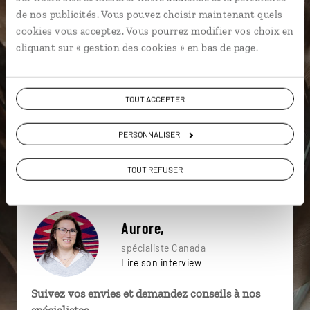
particulière ?
de nos publicités. Vous pouvez choisir maintenant quels
cookies vous acceptez. Vous pourrez modifier vos choix en
cliquant sur « gestion des cookies » en bas de page.
Amérindiens
Baleine au Canada
TOUT ACCEPTER
Colombie Britannique
Alberta
Banff
Forêt pluviale
Baleine
Calgary
PERSONNALISER
Détroit de Johnstone
Baleine
TOUT REFUSER
Aurore,
spécialiste Canada
Lire son interview
Suivez vos envies et demandez conseils à nos
spécialistes