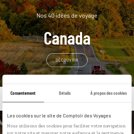
Nos 40 idées de voyage
Canada
DÉCOUVRIR
Consentement
Détails
À propos des cookies
Les cookies sur le site de Comptoir des Voyages
Une envie de voyage
Nous utilisons des cookies pour faciliter votre navigation
sur notre site et mesurer notre audience et la pertinence