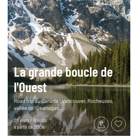
La grande boucle de
l'Ouest
Road trip au Canada : Vancouver, Rocheuses,
vallée de l’Okanagan...
20 jours / 18 nuits
à partir de 3150€