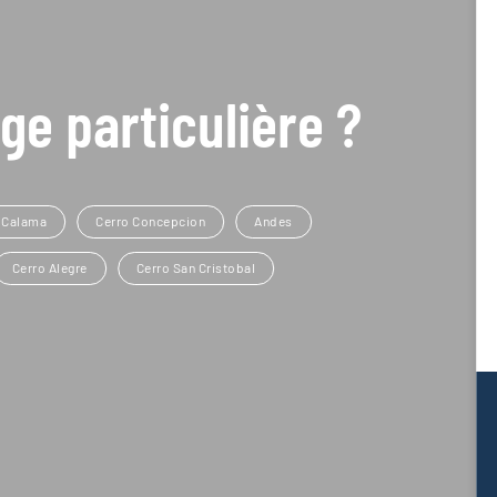
ge particulière ?
Calama
Cerro Concepcion
Andes
Cerro Alegre
Cerro San Cristobal