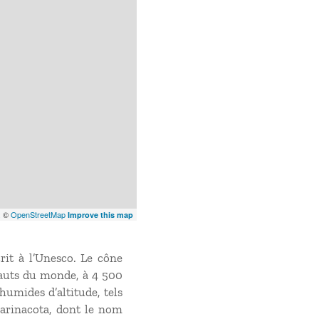
x
©
OpenStreetMap
Improve this map
crit à l’Unesco. Le cône
hauts du monde, à 4 500
humides d’altitude, tels
 Parinacota, dont le nom