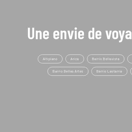
Une envie de voya
Altiplano
Arica
Barrio Bellavista
Barrio Bellas Artes
Barrio Lastarria