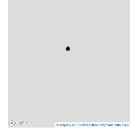
Mapbox
©
Mapbox
©
OpenStreetMap
Improve this map