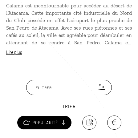
Calama est incontournable pour accéder au désert de
l’Atacama. Cette importante cité industrielle du Nord
du Chili possède en effet l’aéroport le plus proche de
San Pedro de Atacama. Avec ses rues piétonnes et ses
cafés au soleil, la ville est agréable pour déambuler en
attendant de se rendre à San Pedro. Calama est
également réputée pour sa mine de cuivre à ciel ouvert,
Lire plus
la plus grande du monde, que l’on peut visiter sur
réservation.
FILTRER
TRIER
POPULARITÉ