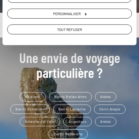
PERSONNALISER
TOUT REFUSER
Une envie de voyage
particulière ?
Altiplano
Barrio Bellas Artes
Andes
Barrio Bellavista
Barrio Lastarria
Cerro Alegre
Amaicha del Valle
Angastaco
Andes
Barrio Bellavista