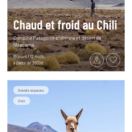
Chaud et froid au Chili
Combiné Patagonie chilienne et désert de
l’Atacama.
15 jours / 12 nuits
à partir de 3800€
Grands espaces
Chili