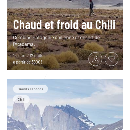
Chaud et froid au Chili
Combiné Patagonie chilienne et désert de
l’Atacama.
15 jours / 12 nuits
à partir de 3800€
Grands espaces
Chili