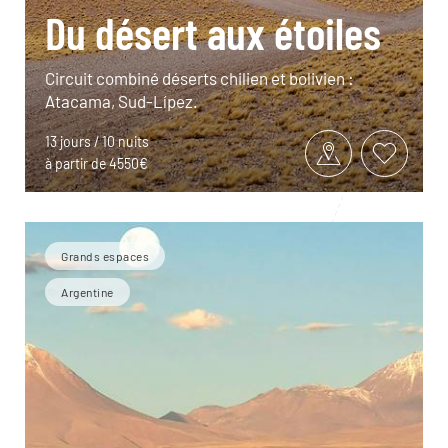
Du désert aux étoiles
Circuit combiné déserts chilien et bolivien :
Atacama, Sud-Lípez.
13 jours / 10 nuits
à partir de 4550€
Grands espaces
Argentine