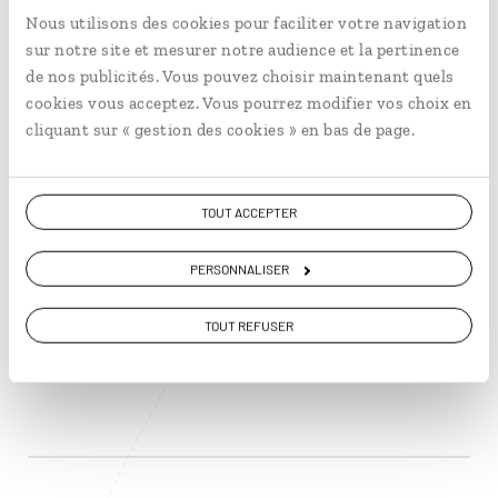
Nous utilisons des cookies pour faciliter votre navigation
sur notre site et mesurer notre audience et la pertinence
de nos publicités. Vous pouvez choisir maintenant quels
cookies vous acceptez. Vous pourrez modifier vos choix en
Croisière de glace en
cliquant sur « gestion des cookies » en bas de page.
Terre de Feu
TOUT ACCEPTER
Croisière Chili et Argentine en Terre de Feu, en
PERSONNALISER
passant par le cap Horn.
11 jours / 9 nuits
TOUT REFUSER
à partir de 6550€