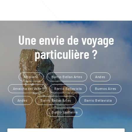
Une envie de voyage
particulière ?
Altiplano
Barrio Bellas Artes
Andes
Amaicha del Valle
Barrio Bellavista
Buenos Aires
Andes
Barrio Bellas Artes
Barrio Bellavista
Barrio Lastarria