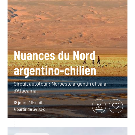
Nuances du Nord
argentino-chilien
Circuit autotour : Noroeste argentin et salar
d’Atacama.
18 jours / 15 nuits
à partir de 3400€