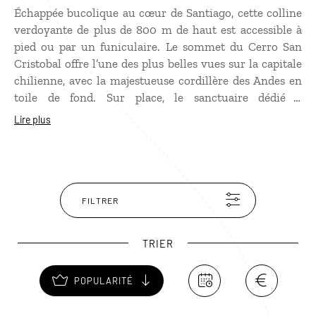
Échappée bucolique au cœur de Santiago, cette colline
verdoyante de plus de 800 m de haut est accessible à
pied ou par un funiculaire. Le sommet du Cerro San
Cristobal offre l’une des plus belles vues sur la capitale
chilienne, avec la majestueuse cordillère des Andes en
toile de fond. Sur place, le sanctuaire dédié à
l'Immaculée Conception, avec notamment l'imposante
Lire plus
statue de la Vierge Marie qui domine tout Santiago,
mérite un coup d’œil.
FILTRER
TRIER
POPULARITÉ