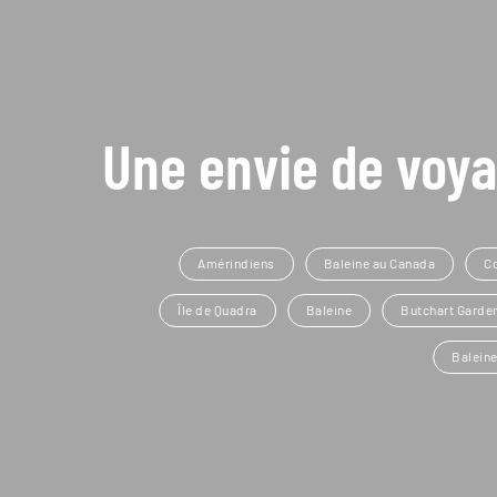
Une envie de voya
Amérindiens
Baleine au Canada
C
Île de Quadra
Baleine
Butchart Garde
Balein