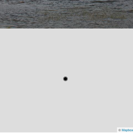
©
Mapbo