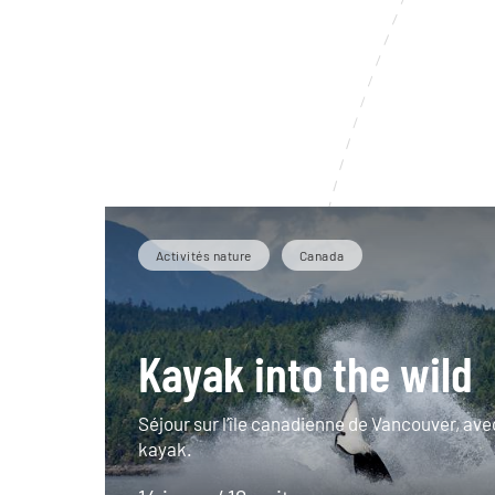
Activités nature
Canada
Kayak into the wild
Séjour sur l’île canadienne de Vancouver, ave
kayak.