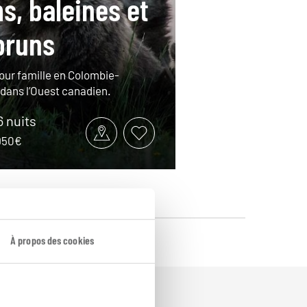
s, baleines et
bruns
tour famille en Colombie-
 dans l’Ouest canadien.
6 nuits
2950€
À propos des cookies