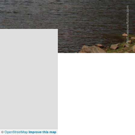
x
©
OpenStreetMap
Improve this map