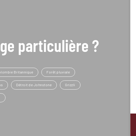
ge particulière ?
olombie Britannique
Forêt pluviale
ns
Détroit de Johnstone
Grizzli
e