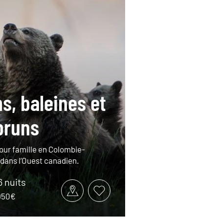
s, baleines et
bruns
tour famille en Colombie-
 dans l’Ouest canadien.
6 nuits
2950€