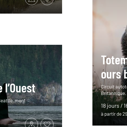
Totem
ours 
 l’Ouest
Circuit auto
Britannique,
eattle, mont
18 jours / 1
à partir de 