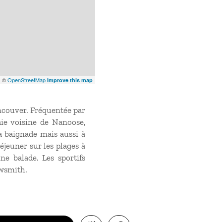
x
©
OpenStreetMap
Improve this map
Vancouver. Fréquentée par
aie voisine de Nanoose,
la baignade mais aussi à
jeuner sur les plages à
ne balade. Les sportifs
owsmith.