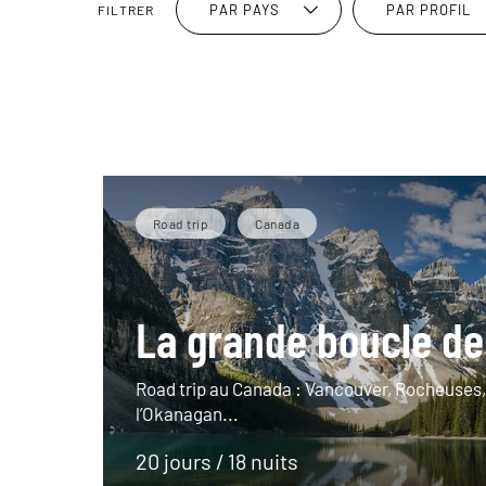
PAR PAYS
PAR PROFIL
FILTRER
Road trip
Canada
La grande boucle de
Road trip au Canada : Vancouver, Rocheuses,
l’Okanagan...
20 jours / 18 nuits