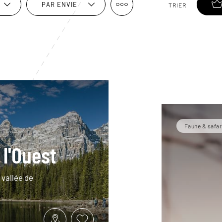
PAR ENVIE
TRIER
Faune & safar
 l'Ouest
 vallée de