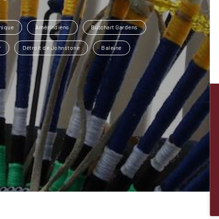
nique
Amérindiens
Butchart Gardens
r
Détroit de Johnstone
Baleine