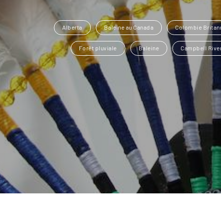
Alberta
Baleine au Canada
Colombie Britan
Forêt pluviale
Baleine
Campbell Rive