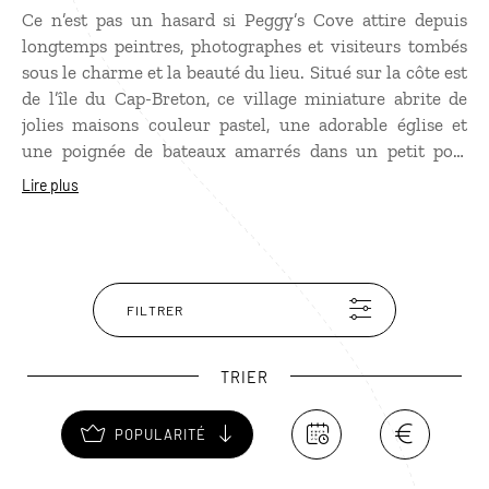
Ce n’est pas un hasard si Peggy’s Cove attire depuis
longtemps peintres, photographes et visiteurs tombés
sous le charme et la beauté du lieu. Situé sur la côte est
de l’île du Cap-Breton, ce village miniature abrite de
jolies maisons couleur pastel, une adorable église et
une poignée de bateaux amarrés dans un petit port
bordé de hangars sur pilotis, entourés de blocs de
Lire plus
granit battus par les vagues de l’Atlantique. Campé sur
les rochers, le phare de Peggy’s Cove est le plus
photographié de toute la province, véritable emblème
de la Nouvelle-Ecosse à admirer lors d'un
voyage dans
les Provinces de l'Atlantique
.
FILTRER
TRIER
POPULARITÉ