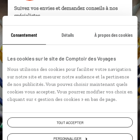
Suivez vos envies et demandez conseils à nos
spécialistes
Ils sauront organiser votre itinéraire au plus
Consentement
Détails
À propos des cookies
près de vos envies et de la réalité du pays.
Échangez en face à face ou depuis nos studios
connectés en agence, mais aussi par email ou
Les cookies sur le site de Comptoir des Voyages
téléphone.
Nous utilisons des cookies pour faciliter votre navigation
Vous gardez le même interlocuteur avant,
sur notre site et mesurer notre audience et la pertinence
pendant et après votre voyage.
de nos publicités. Vous pouvez choisir maintenant quels
cookies vous acceptez. Vous pourrez modifier vos choix en
cliquant sur « gestion des cookies » en bas de page.
DEMANDER UN DEVIS
TOUT ACCEPTER
ou
Construisez votre voyage avec un spécialiste Canada
PERSONNALISER