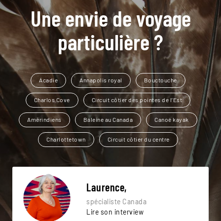
Une envie de voyage
particulière ?
Acadie
Annapolis royal
Bouctouche
Charlos Cove
Circuit côtier des pointes de l’Est
Amérindiens
Baleine au Canada
Canoë kayak
Charlottetown
Circuit côtier du centre
Laurence,
spécialiste Canada
Lire son interview