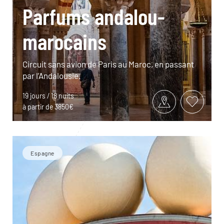
Parfums andalou-
marocains
Circuit sans avion de Paris au Maroc, en passant
par l’Andalousie.
19 jours / 18 nuits
à partir de 3850€
Espagne