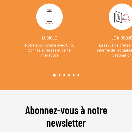
LUCIOLE
LE KIOSQU
Notre appli voyage avec GPS,
La revue de presse 
bonnes adresses et carte
informe de l’actualit
interactive
destination
Abonnez-vous à notre
newsletter