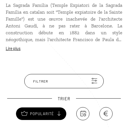
La Sagrada Família (Temple Expiatori de la Sagrada
Família en catalan soit "Temple expiatoire de la Sainte
Famille") est une œuvre inachevée de l'architecte
Antoni Gaudí, à ne pas rater à Barcelone. La
construction débute en 1882 dans un style
néogothique, mais l'architecte Francisco de Paula del
Villar y Lozano jette l'éponge au bout d'un an, ne
Lire plus
réalisant finalement que la crypte. En 1883, sous la
direction d'Antoni Gaudí, la Sagrada Família prend une
nouvelle direction. Selon son habitude, Gaudí réalise
quelques esquisses du bâtiment et improvise la
construction au fur et à mesure de l'avancement des
FILTRER
travaux, jusqu'à sa mort en 1926. Interrompue par la
guerre civile en 1936, la construction reprend en 1952.
TRIER
Depuis, les travaux continuent et l'ensemble devrait
être achevé entre 2025 et 2030 ! Une histoire
POPULARITÉ
extraordinaire pour une cathédrale hors du commun.