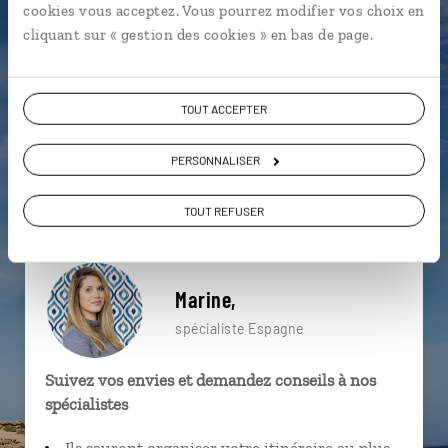
cookies vous acceptez. Vous pourrez modifier vos choix en
particulière ?
cliquant sur « gestion des cookies » en bas de page.
TOUT ACCEPTER
Barcelone
Chefchaouen
Flamenco
Cadaques
Catalogne
Figueres
Cardona
PERSONNALISER
Colline de Montjuic
Mer Méditerranée
Catalogne
TOUT REFUSER
Marine,
spécialiste Espagne
Suivez vos envies et demandez conseils à nos
spécialistes
Ils sauront organiser votre itinéraire au plus