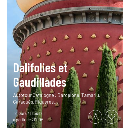
Dalifolies et
Gaudillades
Autotour Catalogne : Barcelone, Tamariu,
Caraqués, Figueres...
12 jours / 11 nuits
à partir de 2000€