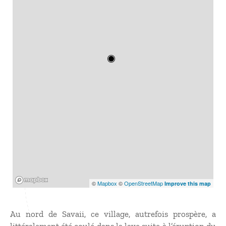
Mapbox
©
Mapbox
©
OpenStreetMap
Improve this map
Au nord de Savaii, ce village, autrefois prospère, a