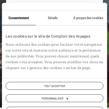
Suivez vos envies et demandez conseils à nos
spécialistes
Consentement
Détails
À propos des cookies
Ils sauront organiser votre itinéraire au plus
près de vos envies et de la réalité du pays.
Échangez en face à face ou depuis nos studios
Les cookies sur le site de Comptoir des Voyages
connectés en agence, mais aussi par email ou
Nous utilisons des cookies pour faciliter votre navigation
téléphone.
sur notre site et mesurer notre audience et la pertinence
Vous gardez le même interlocuteur avant,
de nos publicités. Vous pouvez choisir maintenant quels
pendant et après votre voyage.
cookies vous acceptez. Vous pourrez modifier vos choix en
cliquant sur « gestion des cookies » en bas de page.
TOUT ACCEPTER
DEMANDER UN DEVIS
ou
PERSONNALISER
Construisez votre voyage avec un spécialiste Samoa