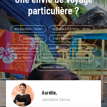
particulière ?
Afu Aua Falls - Savaii
Alofaaga blow holes - Savaii
Aufaga - Upolu
Cape Mulinuu - Savaii
Fagaloa Bay - Upolu
Aganoa black sand beach - Upolu
Apia - Upolu
Beach Fale
Détroit d’Apolima
Fagamalo - Savaii
Aurélie,
spécialiste Samoa