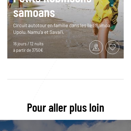
samoans
Circuit autotour en famille dans les îles Samoa :
Upolu, Namu’a et Savai’i.
16 jours / 12 nuits
à partir de 3750€
Pour aller plus loin