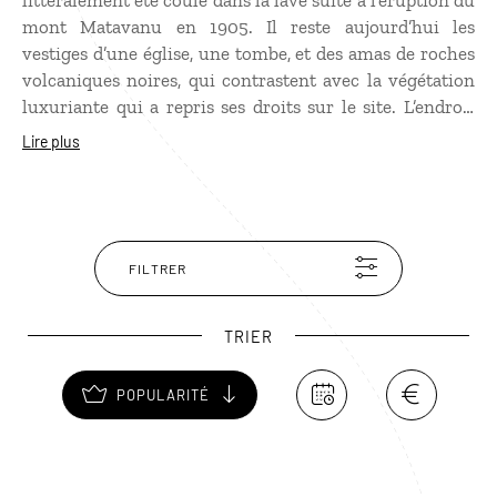
littéralement été coulé dans la lave suite à l’éruption du
mont Matavanu en 1905. Il reste aujourd’hui les
vestiges d’une église, une tombe, et des amas de roches
volcaniques noires, qui contrastent avec la végétation
luxuriante qui a repris ses droits sur le site. L’endroit
est surprenant et se prête à de belles photos. À voir en
Lire plus
se rendant sur la côte nord de l’île.
FILTRER
TRIER
POPULARITÉ