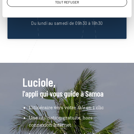
TOUT REFUSER
01 85 08 23 51
Du lundi au samedi de 09h30 à 18h30
Luciole,
l'appli qui vous guide à Samoa
L’itinéraire vers votre
fale
en 1 clic
Une utilisation gratuite, hors
connexion Internet