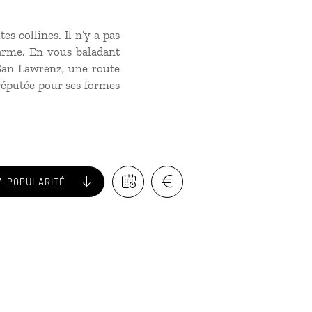
es collines. Il n’y a pas
harme. En vous baladant
 San Lawrenz, une route
 réputée pour ses formes
POPULARITÉ