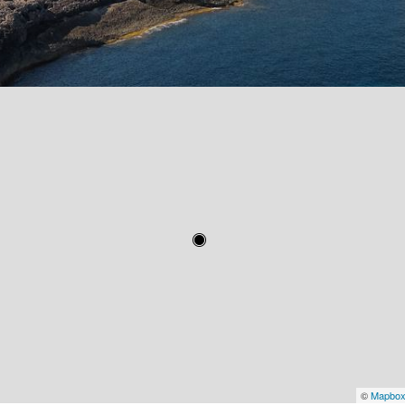
©
Mapbo