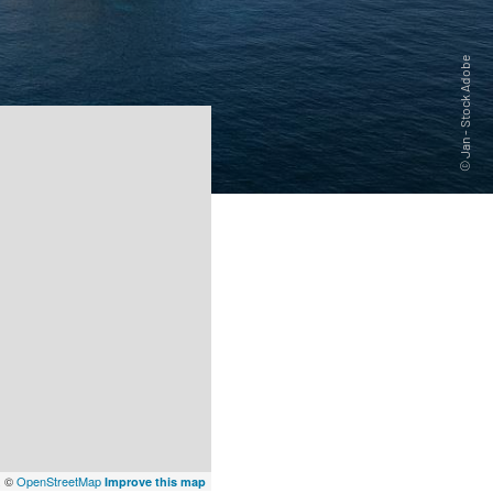
x
©
OpenStreetMap
Improve this map