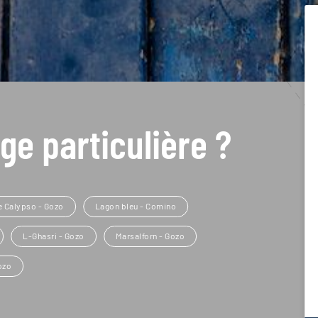
ge particulière ?
e Calypso - Gozo
Lagon bleu - Comino
L-Ghasri - Gozo
Marsalforn - Gozo
ozo