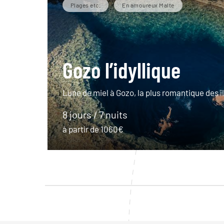
Plages etc.
En amoureux Malte
Gozo l’idyllique
Lune de miel à Gozo, la plus romantique des î
8 jours / 7 nuits
à partir de 1060€