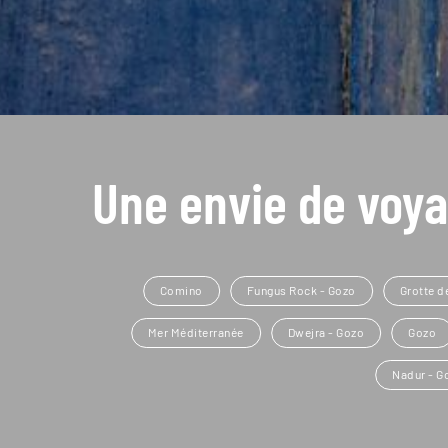
Une envie de voya
Comino
Fungus Rock - Gozo
Grotte d
Mer Méditerranée
Dwejra - Gozo
Gozo
Nadur - G