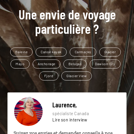
Une envie de voyage
particulière ?
Baleine
Canoë kayak
Carmacks
Glacier
Mayo
Anchorage
Belugas
Dawson City
Fjord
Glacier View
Laurence,
spécialiste Canada
Lire son interview
Suivez vos envies et demandez conseils à nos