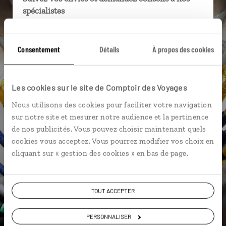
spécialistes
Ils sauront organiser votre itinéraire au plus
près de vos envies et de la réalité du pays.
Consentement
Détails
À propos des cookies
Échangez en face à face ou depuis nos studios
connectés en agence, mais aussi par email ou
téléphone.
Les cookies sur le site de Comptoir des Voyages
Vous gardez le même interlocuteur avant,
Nous utilisons des cookies pour faciliter votre navigation
pendant et après votre voyage.
sur notre site et mesurer notre audience et la pertinence
de nos publicités. Vous pouvez choisir maintenant quels
cookies vous acceptez. Vous pourrez modifier vos choix en
cliquant sur « gestion des cookies » en bas de page.
DEMANDER UN DEVIS
TOUT ACCEPTER
ou
Construisez votre voyage avec un spécialiste Canada
PERSONNALISER