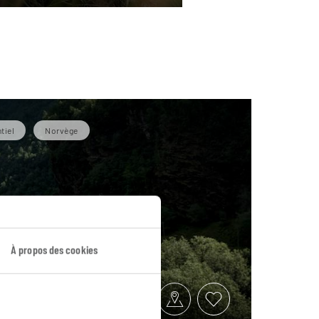
tiel
Norvège
la Norvège
À propos des cookies
 en ferry : Oslo, Bergen, Flåm.