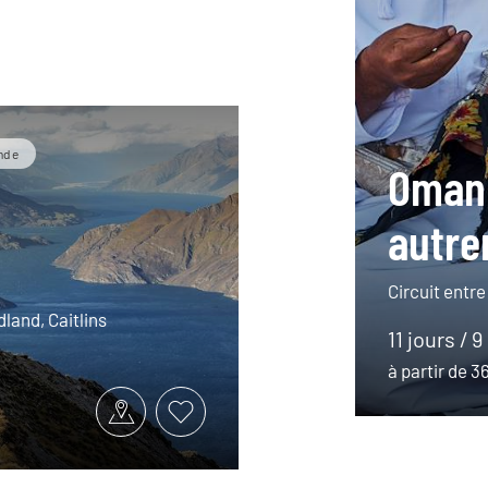
nde
Oman
autr
Circuit entre
land, Caitlins
11 jours / 9
à partir de 