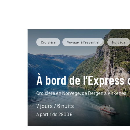
Croisière
Voyager à l’essentiel
Norvège
À bord de l’Express 
Croisière en Norvège, de Bergen à Kirkenes.
7 jours / 6 nuits
à partir de 2900€