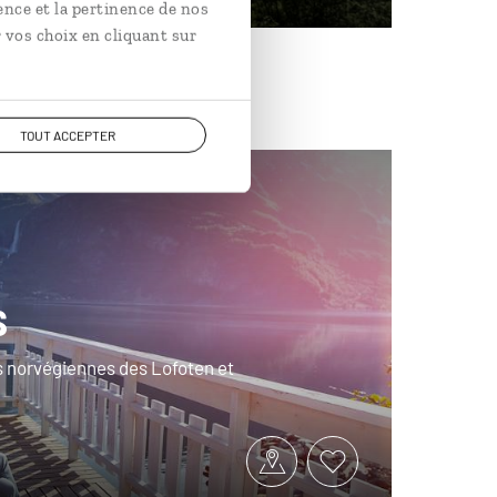
ence et la pertinence de nos
 vos choix en cliquant sur
TOUT ACCEPTER
s
les norvégiennes des Lofoten et