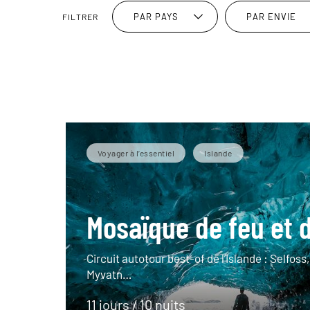
PAR PAYS
PAR ENVIE
FILTRER
Voyager à l’essentiel
Islande
Mosaïque de feu et 
Circuit autotour best-of de l’Islande : Selfoss
Myvatn…
11 jours / 10 nuits