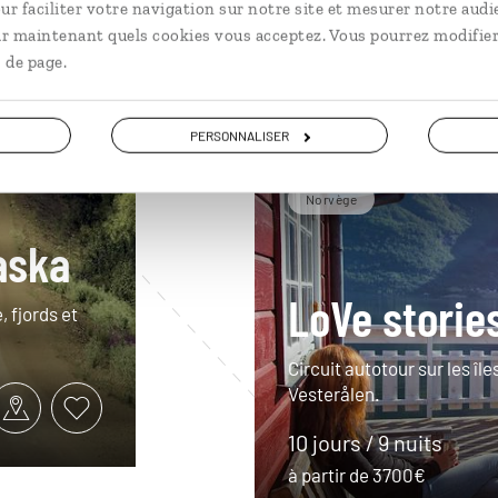
ur faciliter votre navigation sur notre site et mesurer notre audi
ir maintenant quels cookies vous acceptez. Vous pourrez modifier
 de page.
PERSONNALISER
Norvège
laska
LoVe storie
 fjords et
Circuit autotour sur les î
Vesterålen.
10 jours / 9 nuits
à partir de 3700€