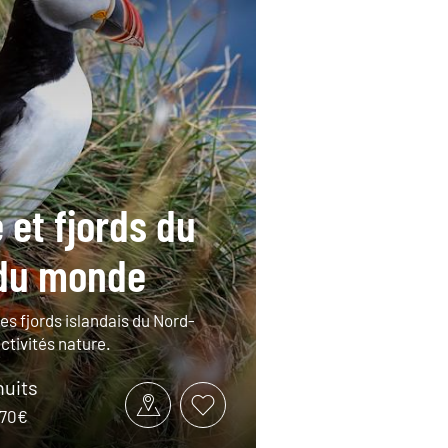
 et fjords du
du monde
es fjords islandais du Nord-
ctivités nature.
nuits
170€