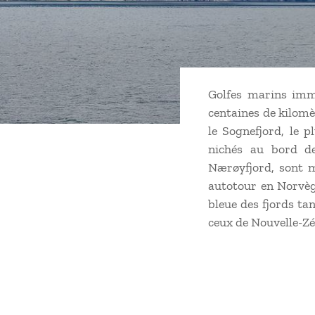
Golfes marins imme
centaines de kilomè
le Sognefjord, le p
nichés au bord de
Nærøyfjord, sont m
autotour en Norvèg
bleue des fjords ta
ceux de Nouvelle-Zé