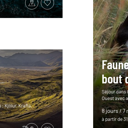
Faune
bout 
Séjour dans l
Ouest avec a
 : Kjölur, Krafla,
8 jours / 7 
à partir de 3