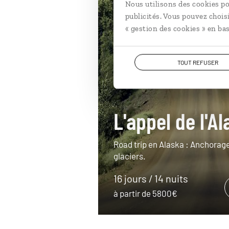
Nous utilisons des cookies po
publicités. Vous pouvez chois
« gestion des cookies » en bas
TOUT REFUSER
L'appel de l'A
Road trip en Alaska : Anchorage,
glaciers.
16 jours / 14 nuits
à partir de 5800€