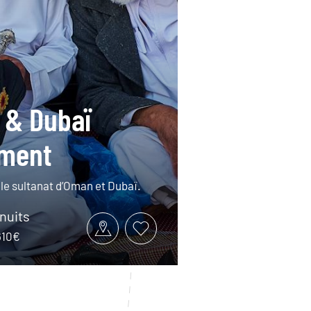
 & Dubaï
ement
 le sultanat d’Oman et Dubaï.
 nuits
3610€