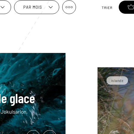
PAR MOIS
TRIER
Islande
de glace
, Jokulsarlon,