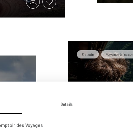
En train
Voyager à l’essen
L’appel de 
Détails
Circuit Norvège en train et
8 jours / 7 nuits
Comptoir des Voyages
à partir de 2200€