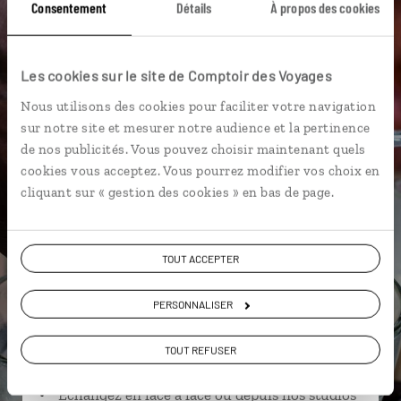
Consentement
Détails
À propos des cookies
Badami
Belur
Bombay
Dabbawallah
Les cookies sur le site de Comptoir des Voyages
Hampi
Ayurveda
Calicut
Côte de Malabar
Nous utilisons des cookies pour faciliter votre navigation
Hassan
Bangalore
sur notre site et mesurer notre audience et la pertinence
de nos publicités. Vous pouvez choisir maintenant quels
cookies vous acceptez. Vous pourrez modifier vos choix en
cliquant sur « gestion des cookies » en bas de page.
Louise,
spécialiste Inde
Lire son interview
TOUT ACCEPTER
Suivez vos envies et demandez conseils à nos
spécialistes
PERSONNALISER
Ils sauront organiser votre itinéraire au plus
TOUT REFUSER
près de vos envies et de la réalité du pays.
Échangez en face à face ou depuis nos studios