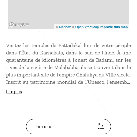
Mapbox
©
Mapbox
©
OpenStreetMap
Improve this map
Visitez les temples de Pattadakal lors de votre périple
dans l’État du Karnakata, dans le sud de l’Inde. À une
quarantaine de kilomètres à l’ouest de Badami, sur les
rives de la rivière de Malababha, ils se trouvent dans le
plus important site de l’empire Chalukya du VIIIe siècle.
Inscrit au patrimoine mondial de l’Unesco, l'ensemble
de monuments de Pattakadal abrite un nombre
Lire plus
impressionnant de temples hindous mariant
subtilement différents styles architecturaux du nord et
du sud de l’Inde. À voir absolument, le sublime temple
dravidien de Virupaksha dédié à Shiva, un chef-d’œuvre
de l’architecture indienne orné de décors sculptés de
FILTRER
toute beauté.