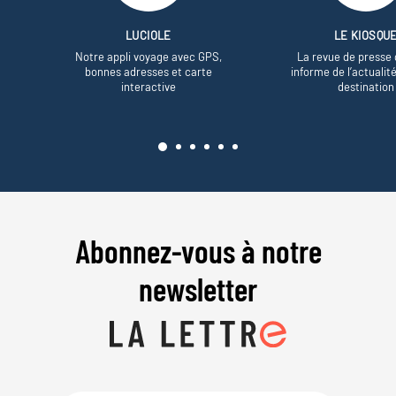
LUCIOLE
LE KIOSQU
Notre appli voyage avec GPS,
La revue de presse 
bonnes adresses et carte
informe de l’actualit
interactive
destination
Abonnez-vous à notre
newsletter