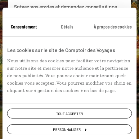
Suivez vos envies et demandez conseils à nos
spécialistes
Consentement
Détails
À propos des cookies
Ils sauront organiser votre itinéraire au plus
près de vos envies et de la réalité du pays.
Échangez en face à face ou depuis nos studios
Les cookies sur le site de Comptoir des Voyages
connectés en agence, mais aussi par email ou
téléphone.
Nous utilisons des cookies pour faciliter votre navigation
sur notre site et mesurer notre audience et la pertinence
Vous gardez le même interlocuteur avant,
de nos publicités. Vous pouvez choisir maintenant quels
pendant et après votre voyage.
cookies vous acceptez. Vous pourrez modifier vos choix en
cliquant sur « gestion des cookies » en bas de page.
DEMANDER UN DEVIS
TOUT ACCEPTER
ou
PERSONNALISER
Construisez votre voyage avec un spécialiste Ecosse