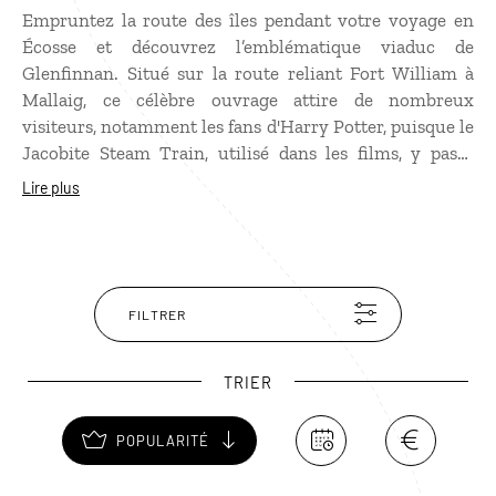
Empruntez la route des îles pendant votre
voyage en
Écosse
et découvrez l’emblématique viaduc de
Glenfinnan. Situé sur la route reliant Fort William à
Mallaig, ce célèbre ouvrage attire de nombreux
visiteurs, notamment les fans d'Harry Potter, puisque le
Jacobite Steam Train, utilisé dans les films, y passe
régulièrement. Le viaduc surplombe des paysages
Lire plus
époustouflants, entre montagnes imposantes et côtes
escarpées. À proximité, vous trouverez le loch Shiel, qui
a servi de décor au château de Poudlard. Sans oublier le
loch Eilt, avec ses eaux sombres entourées de pins, a lui
aussi servi de décor à plusieurs passages de la saga.
FILTRER
C'est d'ailleurs sur l'une de ses petites îles que se trouve
la tombe de Dumbledore dans
Harry Potter et le Prince
TRIER
de Sang-Mêlé
.
POPULARITÉ