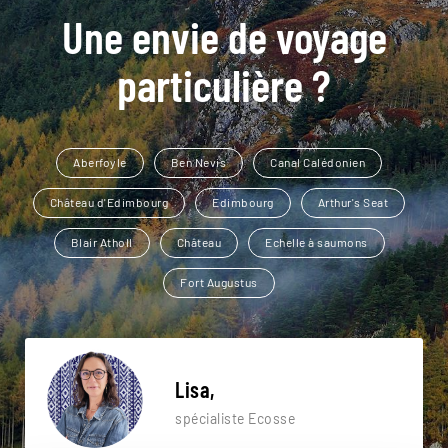
Une envie de voyage
particulière ?
Aberfoyle
Ben Nevis
Canal Calédonien
Château d'Edimbourg
Edimbourg
Arthur's Seat
Blair Atholl
Château
Echelle à saumons
Fort Augustus
Lisa,
spécialiste Ecosse