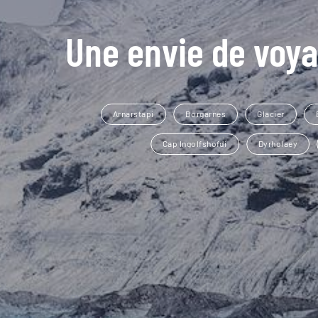
Une envie de voya
Arnarstapi
Borgarnes
Glacier
Cap Ingolfshofdi
Dyrholaey