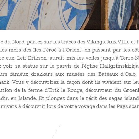
du Nord, partez sur les traces des Vikings. Aux VIIIe et I
les mers des îles Féroé à l’Orient, en passant par les c
tre eux, Leif Erikson, aurait mis les voiles jusqu’à Terre
 voir sa statue sur le parvis de l’église Hallgrímskirkj
eurs fameux drakkars aux musées des Bateaux d’Oslo,
rk. Vous y découvrirez la façon dont ils vivaient sur leu
tution de la ferme d’Erik le Rouge, découvreur du Groenl
adir, en Islande. Et plongez dans le récit des sagas island
 univers à découvrir lors de votre voyage dans les Pays sca