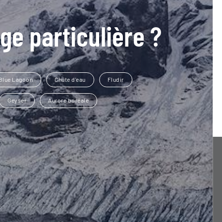
ge particulière ?
Blue Lagoon
Chute d'eau
Fludir
Geyser
Aurore boréale