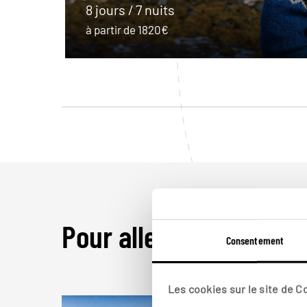
8 jours / 7 nuits
à partir de 1820€
Pour aller plus loin
Consentement
Les cookies sur le site de 