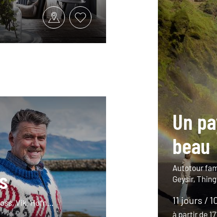
Un pa
beau
Autotour fami
s
Geysir, Thing
11 jours / 1
foss, Vik, Höfn…
à partir de 1