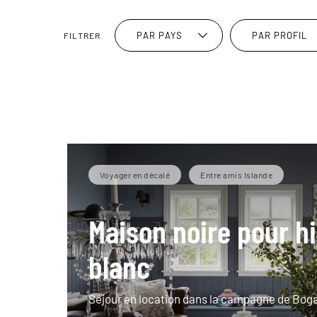
PAR PAYS
PAR PROFIL
FILTRER
Voyager en décalé
Entre amis Islande
Maison noire pour h
blanc
Séjour en location dans la campagne de Bog