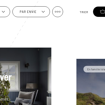
PAR ENVIE
TRIER
En famille Is
iver
arnes.