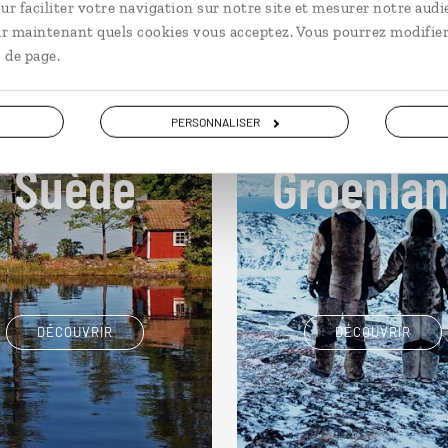
ur faciliter votre navigation sur notre site et mesurer notre audi
ir maintenant quels cookies vous acceptez. Vous pourrez modifier
 de page.
Notre idée de voya
s 9 idées de voyage
PERSONNALISER
Groenla
Suède
DÉCOUVRIR
DÉCOUVRIR