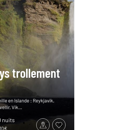
ys trollement
lle en Islande : Reykjavik,
vellir, Vik…
0 nuits
710€