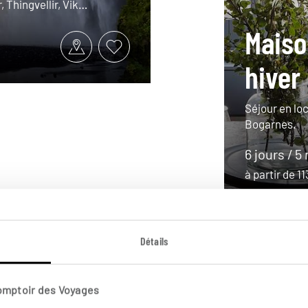
, Thingvellir, Vik…
Maiso
hiver
Séjour en lo
Bogarnes.
6 jours / 5
à partir de 1
Détails
Comptoir des Voyages