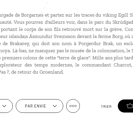
urgade de Borgarnes et partez sur les traces du viking Egill 
auté. Vous pourrez d'ailleurs voir, dans le parc du Skrúdgad
e portant le corps de son fils retrouvé mort sur la grève. Co
pteur islandais Ásmundur Sveinsson devant la ferme Borg, où i
e de Brakarey, qui doit son nom à Porgerdur Brak, un esclav
 noya. Là-bas, ne manquez pas le musée de la colonisation, le
 premiers colons de cette "terre de glace". Mille ans plus tard
xplorateur des temps modernes, le commandant Charcot, 
as ?, de retour du Groenland.
PAR ENVIE
TRIER