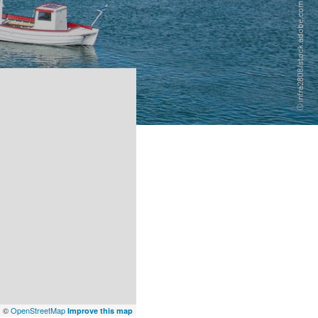
x
©
OpenStreetMap
Improve this map