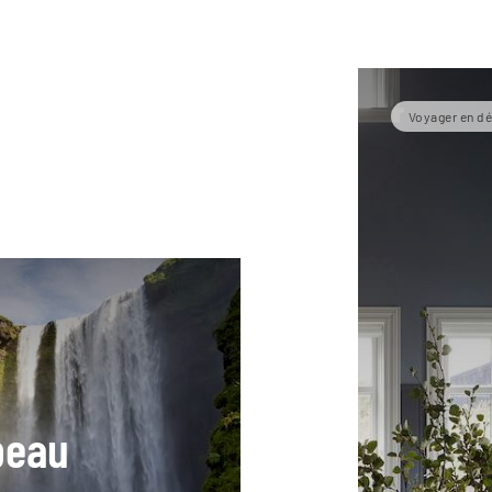
Voyager en dé
beau