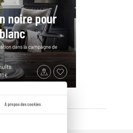
n noire pour
 blanc
cation dans la campagne de
 nuits
130€
À propos des cookies