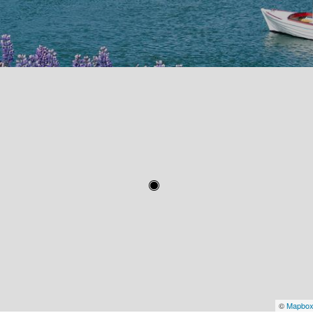
©
Mapbo