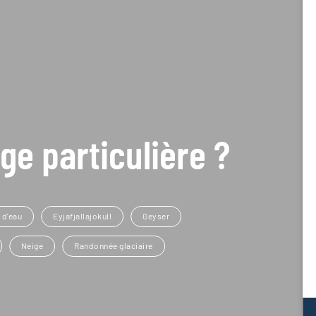
ge particulière ?
 d'eau
Eyjafjallajokull
Geyser
Neige
Randonnée glaciaire