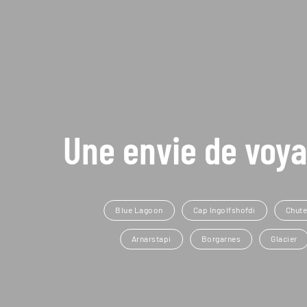
Une envie de voya
Blue Lagoon
Cap Ingolfshofdi
Chute
Arnarstapi
Borgarnes
Glacier