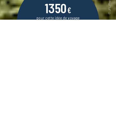
1350
€
pour cette idée de voyage
6 jours / 5 nuits
DEMANDER UN DEVIS
Voyage au cœur de la Bavière, entre
brasseries munichoises, villages coquets et
châteaux de contes de fées.