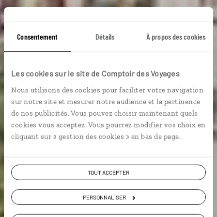
Consentement
Détails
À propos des cookies
Monts et Merveilles
Les cookies sur le site de Comptoir des Voyages
Circuit autotour Allemagne : Munich et châteaux de
Nous utilisons des cookies pour faciliter votre navigation
Bavière.
sur notre site et mesurer notre audience et la pertinence
de nos publicités. Vous pouvez choisir maintenant quels
Grands sites
cookies vous acceptez. Vous pourrez modifier vos choix en
cliquant sur « gestion des cookies » en bas de page.
Voir les 68 avis sur les voyages en
Allemagne
TOUT ACCEPTER
PERSONNALISER
VOIR LA GALERIE PHOTOS