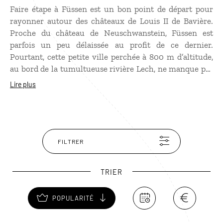
Faire étape à Füssen est un bon point de départ pour
rayonner autour des châteaux de Louis II de Bavière.
Proche du château de Neuschwanstein, Füssen est
parfois un peu délaissée au profit de ce dernier.
Pourtant, cette petite ville perchée à 800 m d’altitude,
au bord de la tumultueuse rivière Lech, ne manque pas
d’attraits. Outre son environnement naturel de toute
Lire plus
beauté, Füssen mérite une balade dans ses rues
piétonnes. Ne pas manquer non plus la visite du Haut-
Château dont l’étonnante façade est couverte de
peintures en trompe-l’œil. Pour la vue, entrez au
monastère franciscain qui domine le centre-ville
FILTRER
médiéval.
TRIER
POPULARITÉ