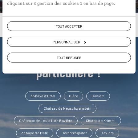
cliquant sur « gestion des cookies » en bas de page.
TOUT ACCEPTER
PERSONNALISER
Une envie de voyage
TOUT REFUSER
particulière ?
Abbaye d'Ettal
Bière
Bavière
Château de Neuschwanstein
Châteaux de Louis II de Bavière
Chutes de Krimml
Abbaye de Melk
Berchtesgaden
Bavière