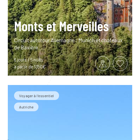
Monts et Merveilles
Circuit autotour Allemagne : Munich et châteaux
de Bavière.
6 jours / 5 nuits
à partir de 1350€
Voyager à l’essentiel
Autriche