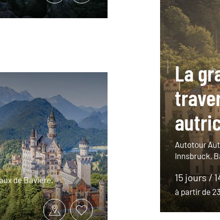
La gr
trave
autri
Autotour Aut
Innsbruck, B
15 jours / 
aux de Bavière.
à partir de 