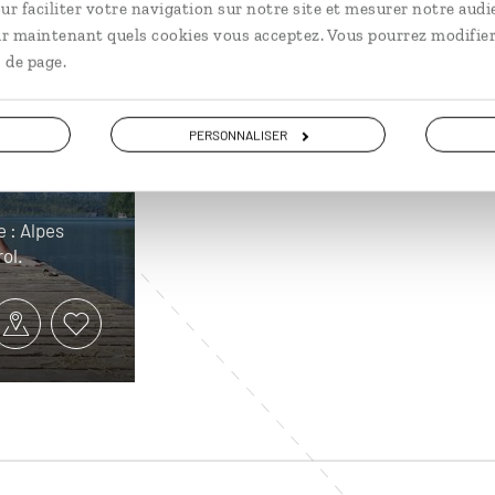
et Tyrol
ur faciliter votre navigation sur notre site et mesurer notre audi
ir maintenant quels cookies vous acceptez. Vous pourrez modifier
 de page.
Circuit autotour de châtea
es
8 jours / 7 nuits
PERSONNALISER
à partir de 1350€
e : Alpes
ol.