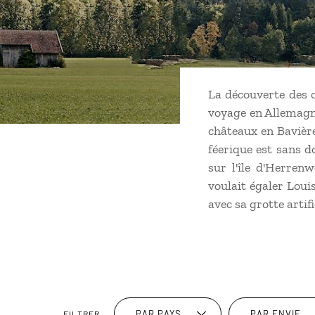
La découverte des c
voyage en Allemagne.
châteaux en Bavière
féerique est sans d
sur l'île d'Herre
voulait égaler Loui
avec sa grotte artif
PAR PAYS
PAR ENVIE
FILTRER