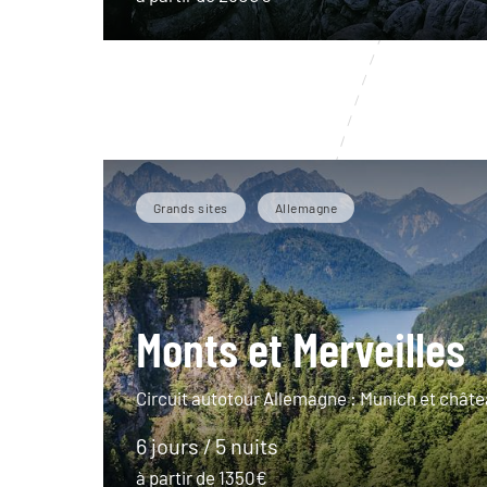
Grands sites
Allemagne
Monts et Merveilles
Circuit autotour Allemagne : Munich et châte
6 jours / 5 nuits
à partir de 1350€