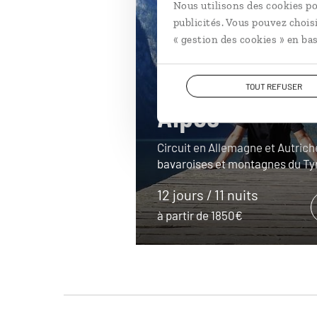
Nous utilisons des cookies po
publicités. Vous pouvez chois
« gestion des cookies » en bas
Le meilleur d
TOUT REFUSER
Alpes
Circuit en Allemagne et Autrich
bavaroises et montagnes du Tyr
12 jours / 11 nuits
à partir de 1850€