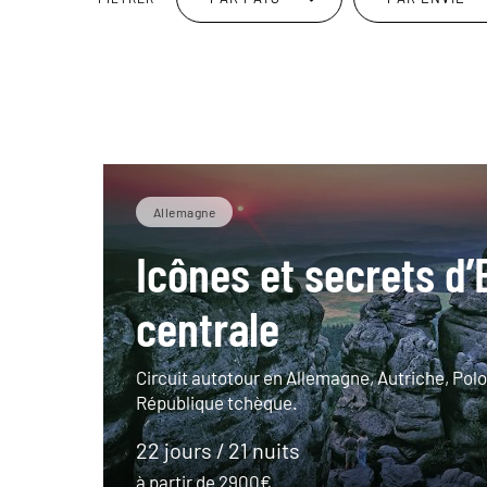
Allemagne
Icônes et secrets d
centrale
Circuit autotour en Allemagne, Autriche, Pol
République tchèque.
22 jours / 21 nuits
à partir de 2900€