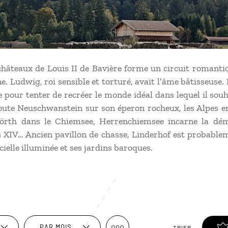
hâteaux de Louis II de Bavière forme un circuit romantiq
 Ludwig, roi sensible et torturé, avait l’âme bâtisseuse. I
 pour tenter de recréer le monde idéal dans lequel il souha
oute Neuschwanstein sur son éperon rocheux, les Alpes en
nwörth dans le Chiemsee, Herrenchiemsee incarne la dém
s XIV… Ancien pavillon de chasse, Linderhof est probablem
icielle illuminée et ses jardins baroques.
PAR MOIS
TRIER