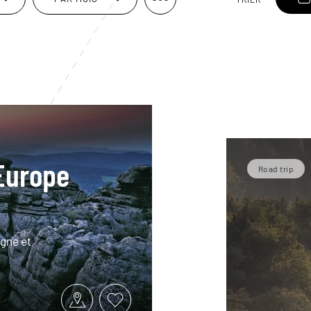
’Europe
Road trip
ogne et