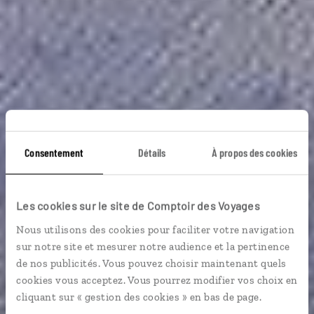
Consentement
Détails
À propos des cookies
Trésors du Yunnan
Les cookies sur le site de Comptoir des Voyages
Nous utilisons des cookies pour faciliter votre navigation
sur notre site et mesurer notre audience et la pertinence
Circuit à Yunnan, un voyage hors du temps.
de nos publicités. Vous pouvez choisir maintenant quels
cookies vous acceptez. Vous pourrez modifier vos choix en
cliquant sur « gestion des cookies » en bas de page.
Voir les 19 avis sur les voyages en Chine