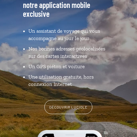
notre application mobile
exclusive
Un assistant de voyage qui vous
accompagne au jour le jour
Nos bonnes adresses géolocalisées
sur des cartes interactives
Un GPS piéton et voiture
Une utilisation gratuite, hors
connexion Internet
DÉCOUVRIR LUCIOLE