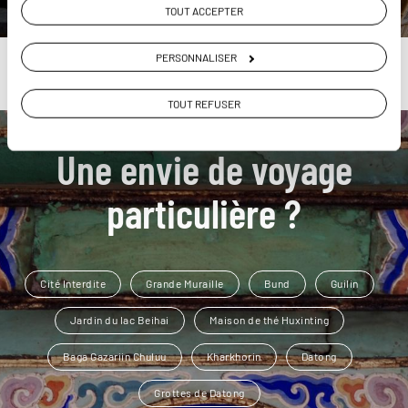
TOUT ACCEPTER
PERSONNALISER
TOUT REFUSER
Une envie de voyage
particulière ?
Cité Interdite
Grande Muraille
Bund
Guilin
Jardin du lac Beihai
Maison de thé Huxinting
Baga Gazariin Chuluu
Kharkhorin
Datong
Grottes de Datong