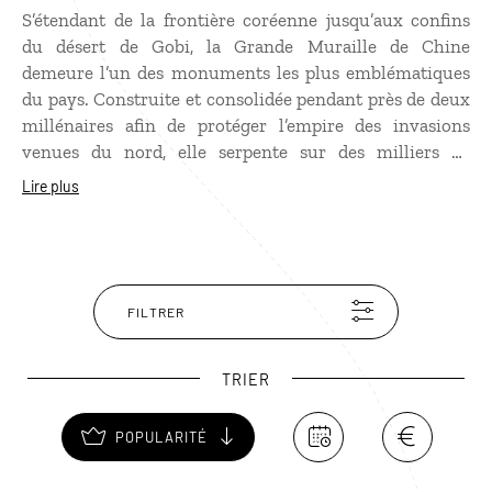
S’étendant de la frontière coréenne jusqu’aux confins
du désert de Gobi, la Grande Muraille de Chine
demeure l’un des monuments les plus emblématiques
du pays. Construite et consolidée pendant près de deux
millénaires afin de protéger l’empire des invasions
venues du nord, elle serpente sur des milliers de
kilomètres à travers montagnes et vallées. Ponctuée de
Lire plus
tours de guet et de fortifications, la muraille
impressionne autant par ses dimensions que par les
paysages qu’elle traverse. À moins de deux heures de
Pékin, plusieurs sections permettent de la découvrir,
comme Juyongguan ou Mutianyu. Plus au nord-est,
FILTRER
Jinshanling dévoile une portion plus préservée et
moins fréquentée.
TRIER
POPULARITÉ