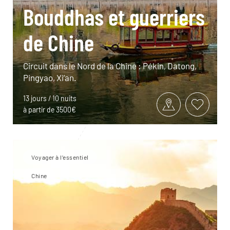
Bouddhas et guerriers
de Chine
Circuit dans le Nord de la Chine : Pékin, Datong,
Pingyao, Xi’an.
13 jours / 10 nuits
à partir de 3500€
Voyager à l’essentiel
Chine