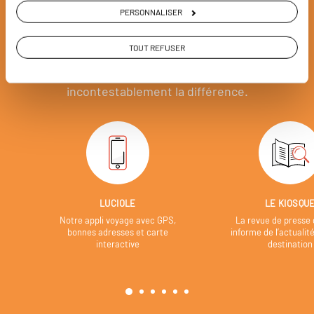
nous
PERSONNALISER
Soyons honnête, nous ne sommes pas les seuls
TOUT REFUSER
à proposer des voyages sur mesure,
mais nous
avons quelques atouts qui font
incontestablement la différence.
LUCIOLE
LE KIOSQU
Notre appli voyage avec GPS,
La revue de presse 
bonnes adresses et carte
informe de l’actualit
interactive
destination