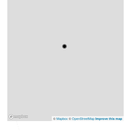
Mapbox
©
Mapbox
©
OpenStreetMap
Improve this map