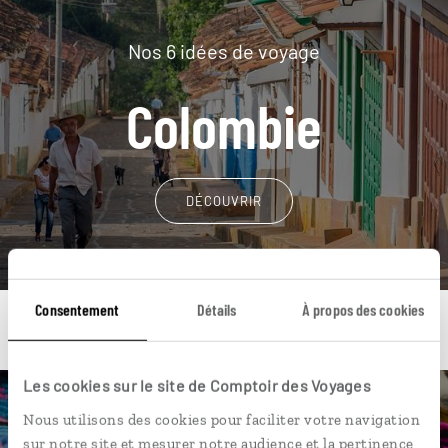
Nos 6 idées de voyage
Colombie
DÉCOUVRIR
Consentement
Détails
À propos des cookies
Les cookies sur le site de Comptoir des Voyages
Une envie de voyage
Nous utilisons des cookies pour faciliter votre navigation
sur notre site et mesurer notre audience et la pertinence