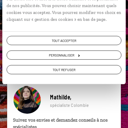
particulière ?
de nos publicités. Vous pouvez choisir maintenant quels
cookies vous acceptez. Vous pourrez modifier vos choix en
cliquant sur « gestion des cookies » en bas de page.
Bogota
Château de San Felipe de Barajas
TOUT ACCEPTER
Marché de Paloquemao
Cali
Désert de la Tatacoa
Monserrate
Barichara
Carthagène des Indes
PERSONNALISER
Îles du Rosaire
Carthagène des Indes
TOUT REFUSER
Mathilde,
spécialiste Colombie
Suivez vos envies et demandez conseils à nos
spécialistes