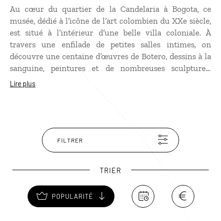
Au cœur du quartier de la Candelaria à Bogota, ce
musée, dédié à l’icône de l’art colombien du XXe siècle,
est situé à l’intérieur d’une belle villa coloniale. À
travers une enfilade de petites salles intimes, on
découvre une centaine d’œuvres de Botero, dessins à la
sanguine, peintures et de nombreuses sculptures.
Outre les œuvres de l’artiste originaire de Medellin,
Lire plus
sont également présentées quelques toiles de Picasso,
de Dali, de Miro, de Chagall et des impressionnistes. En
sortant du musée, il fait bon flâner dans les jardins aux
nombreuses fontaines et prendre le frais dans le joli
patio.
FILTRER
TRIER
POPULARITÉ