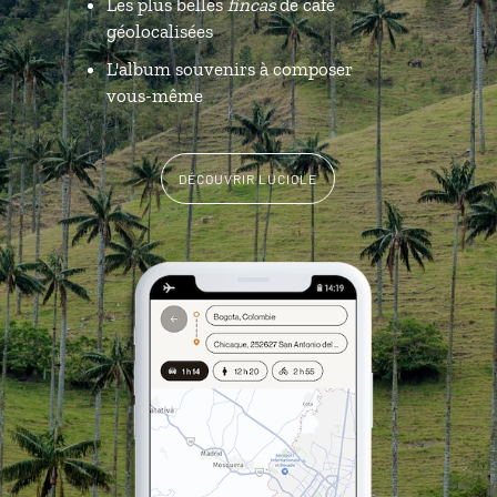
Les plus belles
fincas
de café
géolocalisées
L'album souvenirs à composer
vous-même
DÉCOUVRIR LUCIOLE