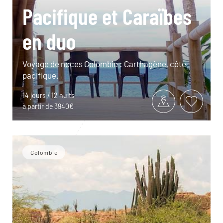
Pacifique et Caraïbes
en duo
Voyage de noces Colombie : Carthagène, côte
pacifique.
14 jours / 12 nuits
à partir de 3940€
Colombie