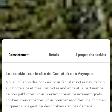
Consentement
Détails
À propos des cookies
Bucolique Dalmatie
Les cookies sur le site de Comptoir des Voyages
Séjour dans la campagne dalmate, près de Split et du
Nous utilisons des cookies pour faciliter votre navigation
parc national de Krka.
sur notre site et mesurer notre audience et la pertinence
de nos publicités. Vous pouvez choisir maintenant quels
Activités nature
cookies vous acceptez. Vous pourrez modifier vos choix en
cliquant sur « gestion des cookies » en bas de page.