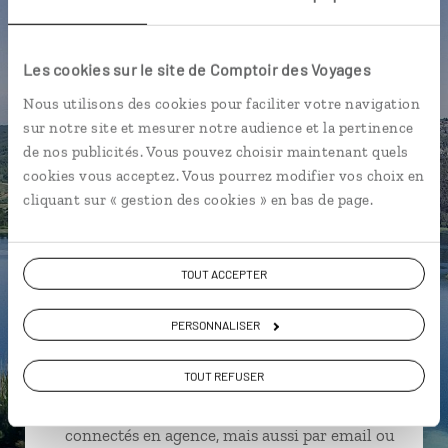
Parc national de Krka
Parcs nationaux croates
Balkans
Fuzine
Karlovac
Kvarner
Les cookies sur le site de Comptoir des Voyages
Lika
Nous utilisons des cookies pour faciliter votre navigation
sur notre site et mesurer notre audience et la pertinence
de nos publicités. Vous pouvez choisir maintenant quels
cookies vous acceptez. Vous pourrez modifier vos choix en
cliquant sur « gestion des cookies » en bas de page.
Nicolas,
spécialiste Croatie
TOUT ACCEPTER
Suivez vos envies et demandez conseils à nos
spécialistes
PERSONNALISER
Ils sauront organiser votre itinéraire au plus
près de vos envies et de la réalité du pays.
TOUT REFUSER
Échangez en face à face ou depuis nos studios
connectés en agence, mais aussi par email ou