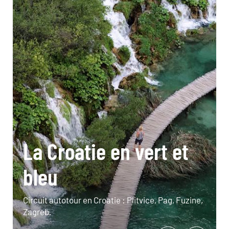
La Croatie en vert et
bleu
Circuit autotour en Croatie : Plitvice, Pag, Fuzine,
Zagreb.