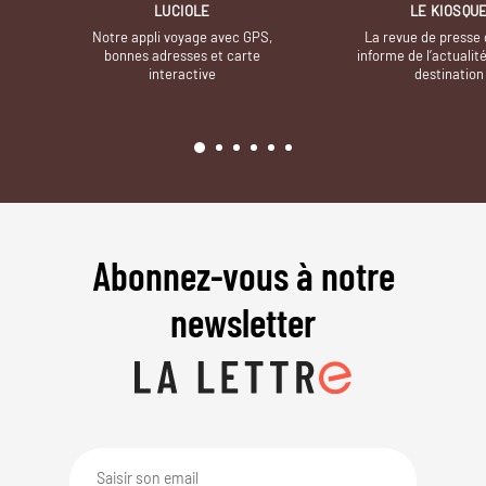
LUCIOLE
LE KIOSQU
Notre appli voyage avec GPS,
La revue de presse 
bonnes adresses et carte
informe de l’actualit
interactive
destination
Abonnez-vous à notre
newsletter