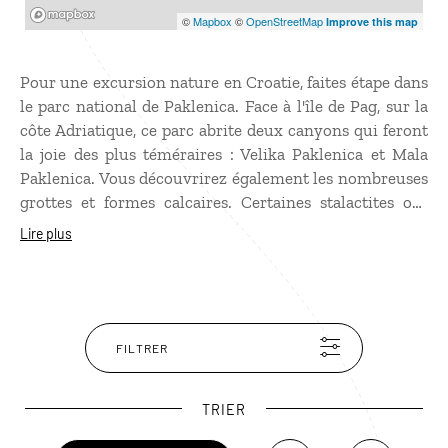
Mapbox
©
Mapbox
©
OpenStreetMap
Improve this map
Pour une excursion nature en Croatie, faites étape dans
le parc national de Paklenica. Face à l'île de Pag, sur la
côte Adriatique, ce parc abrite deux canyons qui feront
la joie des plus téméraires : Velika Paklenica et Mala
Paklenica. Vous découvrirez également les nombreuses
grottes et formes calcaires. Certaines stalactites ont
plus de 80 000 ans ! Anica Kuk, un rocher de 712
Lire plus
mètres de haut ravira les alpinistes. Les amateurs
d'ornithologie ne seront pas en reste dans ce parc qui
abrite une grande variété d'oiseaux.
FILTRER
TRIER