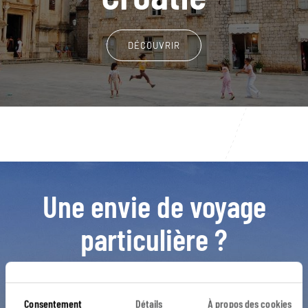
DÉCOUVRIR
Une envie de voyage
particulière ?
Agritourisme
Chute d'eau
Gorges de la Cetina
Consentement
Détails
À propos des cookies