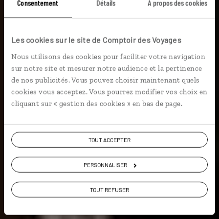
Fantastique
Consentement
Détails
À propos des cookies
Dubrovnik
Les cookies sur le site de Comptoir des Voyages
Nous utilisons des cookies pour faciliter votre navigation
Séjour à Dubrovnik, une perle croate entre plages et
sur notre site et mesurer notre audience et la pertinence
vieille ville.
de nos publicités. Vous pouvez choisir maintenant quels
cookies vous acceptez. Vous pourrez modifier vos choix en
City break
cliquant sur « gestion des cookies » en bas de page.
TOUT ACCEPTER
Voir les 199 avis sur les voyages en Croatie
PERSONNALISER
VOIR LA GALERIE PHOTOS
TOUT REFUSER