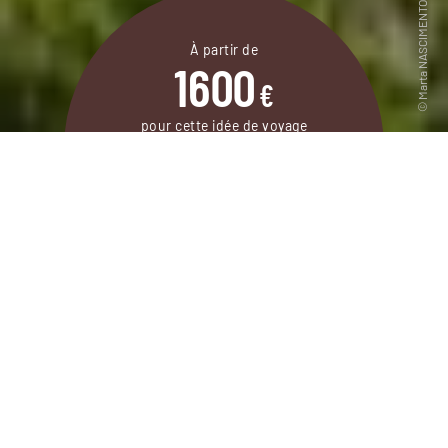
À partir de
1600
€
pour cette idée de voyage
8 jours / 7 nuits
DEMANDER UN DEVIS
Voyage à Brac et Hvar, deux îles dalmates
riches de spots naturels, culturels et