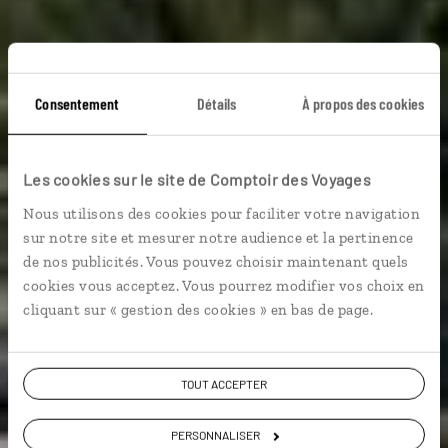
Au pays des îles
Consentement
Détails
À propos des cookies
dentelles
Les cookies sur le site de Comptoir des Voyages
Nous utilisons des cookies pour faciliter votre navigation
Circuit croate à Split et sur les îles dalmates de Brac et
sur notre site et mesurer notre audience et la pertinence
Hvar.
de nos publicités. Vous pouvez choisir maintenant quels
cookies vous acceptez. Vous pourrez modifier vos choix en
Plages etc.
cliquant sur « gestion des cookies » en bas de page.
TOUT ACCEPTER
Voir les 199 avis sur les voyages en Croatie
PERSONNALISER