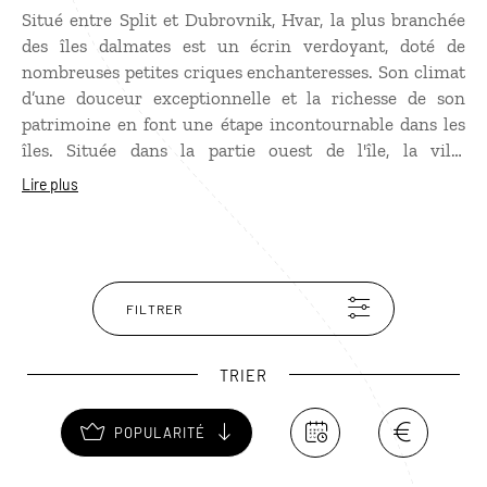
Situé entre Split et Dubrovnik, Hvar, la plus branchée
des îles dalmates est un écrin verdoyant, doté de
nombreuses petites criques enchanteresses. Son climat
d’une douceur exceptionnelle et la richesse de son
patrimoine en font une étape incontournable dans les
îles. Située dans la partie ouest de l'île, la ville
principale appelée également Hvar, possède
Lire plus
d’intéressants monuments de l’époque gothique et de la
Renaissance. Au cours de votre séjour à Hvar, ne
manquez pas les deux forts qui couronnent la ville : le
fort Spagnola construit par les Vénitiens et le fort
Napoléon bâti par les Français.
FILTRER
TRIER
POPULARITÉ