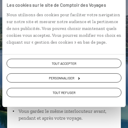
Les cookies sur le site de Comptoir des Voyages
Nous utilisons des cookies pour faciliter votre navigation
sur notre site et mesurer notre audience et la pertinence
Anthony,
de nos publicités. Vous pouvez choisir maintenant quels
cookies vous acceptez. Vous pourrez modifier vos choix en
spécialiste Croatie
cliquant sur « gestion des cookies » en bas de page.
Suivez vos envies et demandez conseils à nos
spécialistes
TOUT ACCEPTER
Ils sauront organiser votre itinéraire au plus
près de vos envies et de la réalité du pays.
PERSONNALISER
Échangez en face à face ou depuis nos studios
TOUT REFUSER
connectés en agence, mais aussi par email ou
téléphone.
Vous gardez le même interlocuteur avant,
pendant et après votre voyage.