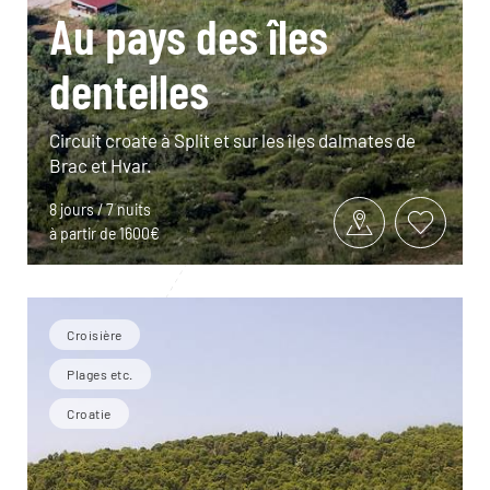
Au pays des îles
dentelles
Circuit croate à Split et sur les îles dalmates de
Brac et Hvar.
8 jours / 7 nuits
à partir de 1600€
Croisière
Plages etc.
Croatie