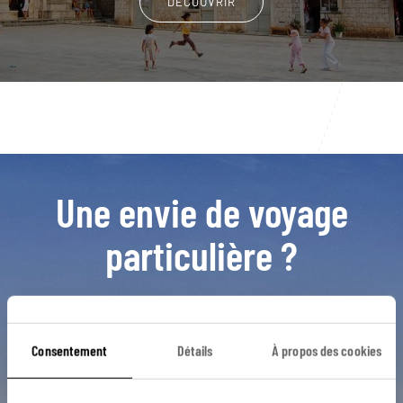
DÉCOUVRIR
Une envie de voyage
particulière ?
Anse de Kriz
Bol
Dalmatie
Iles croates
Consentement
Détails
À propos des cookies
Jelsa
Bisevo
Brac
Dubrovnik
Gorges de la Cetina
Îles Pakleni