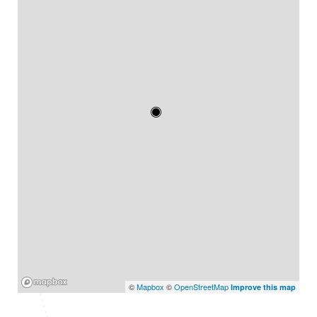
Mapbox
©
Mapbox
©
OpenStreetMap
Improve this map